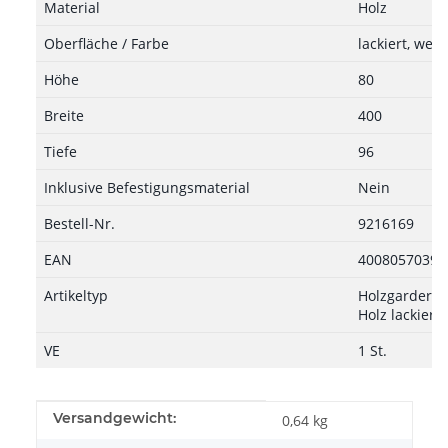
Material
Holz
Oberfläche / Farbe
lackiert, weiß
Höhe
80
Breite
400
Tiefe
96
Inklusive Befestigungsmaterial
Nein
Bestell-Nr.
9216169
EAN
40080570396
Artikeltyp
Holzgarderob
Holz lackiert,
VE
1 St.
Produkteigenschaft
Wert
Versandgewicht:
0,64 kg