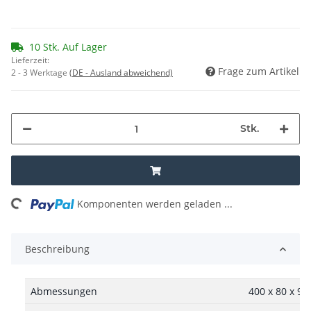
10 Stk. Auf Lager
Lieferzeit:
Frage zum Artikel
2 - 3 Werktage
(DE - Ausland abweichend)
Stk.
ing...
Komponenten werden geladen ...
Beschreibung
Abmessungen
400 x 80 x 9