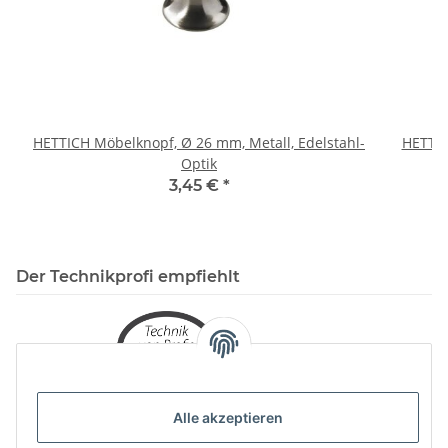
HETTICH Möbelknopf, Ø 26 mm, Metall, Edelstahl-
HETTIC
Optik
3,45 €
*
Der Technikprofi empfiehlt
Alle akzeptieren