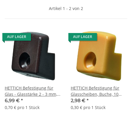
Artikel 1 - 2 von 2
AUF LAGER
AUF LAGER
HETTICH Befestigung für
HETTICH Befestigung für
Glas - Glasstärke 2 - 3 mm,
Glasscheiben, Buche, 10
braun, 10 Stück
Stück
6,99 €
*
2,98 €
*
0,70 € pro 1 Stück
0,30 € pro 1 Stück