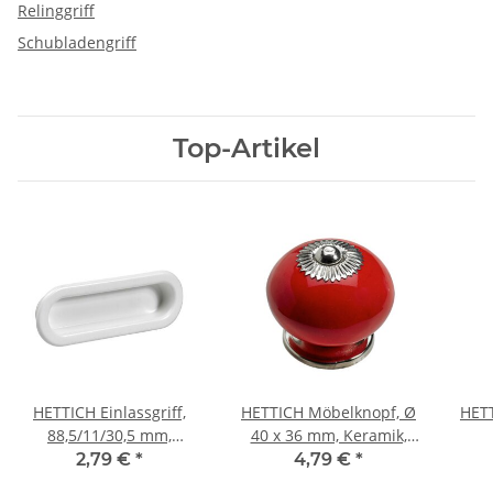
Relinggriff
Schubladengriff
Top-Artikel
HETTICH Einlassgriff,
HETTICH Möbelknopf, Ø
HET
88,5/11/30,5 mm,
40 x 36 mm, Keramik,
Kunststoff, weiß
Stahl, Zinkdruckguss
2,79 €
*
4,79 €
*
verchromt, rot