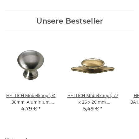
Unsere Bestseller
HETTICH Möbelknopf, Ø
HETTICH Möbelknopf, 77
HE
30mm, Aluminium,
x 26 x 20 mm,
BA1
Edelstahl-Optik
Zinkdruckguss
4,79 €
*
5,49 €
*
vermessingt brüniert