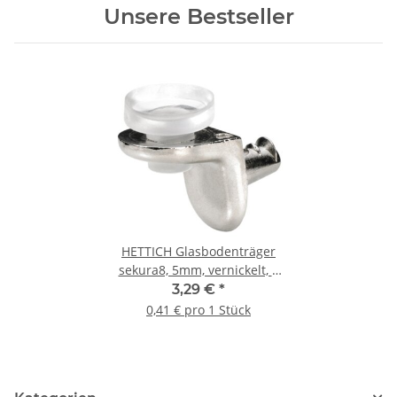
Unsere Bestseller
HETTICH Glasbodenträger
sekura8, 5mm, vernickelt, 8
Stück
3,29 €
*
0,41 € pro 1 Stück