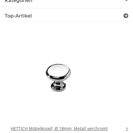
Kategorien
Top-Artikel
HETTICH Möbelknopf, Ø 18mm, Metall verchromt
HET