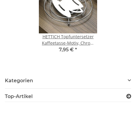
HETTICH Topfuntersetzer
Kaffeetasse-Motiv, Chrom
glänzend
7,95 €
*
Kategorien
Top-Artikel