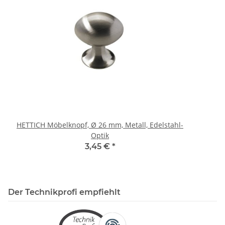
HETTICH Möbelknopf, Ø 26 mm, Metall, Edelstahl-
HE
Optik
3,45 €
*
Der Technikprofi empfiehlt