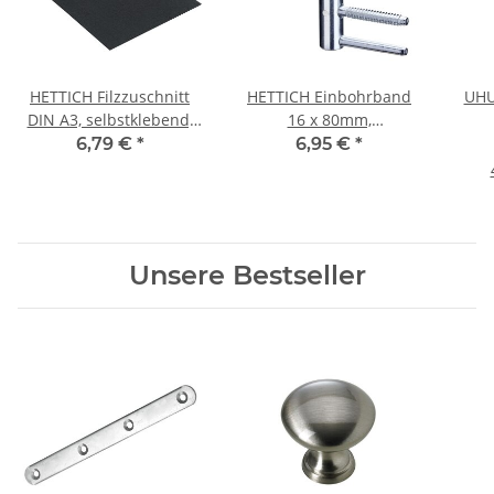
HETTICH Filzzuschnitt
HETTICH Einbohrband
UHU
DIN A3, selbstklebend,
16 x 80mm,
420 x 297 x 3,5 mm,
höhenverstellbar,
6,79 €
*
6,95 €
*
dunkelbraun
verzinkt
Unsere Bestseller