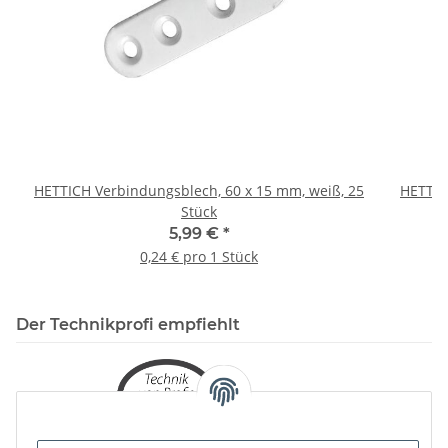
HETTICH Verbindungsblech, 60 x 15 mm, weiß, 25
HETTIC
Stück
5,99 €
*
0,24 € pro 1 Stück
Der Technikprofi empfiehlt