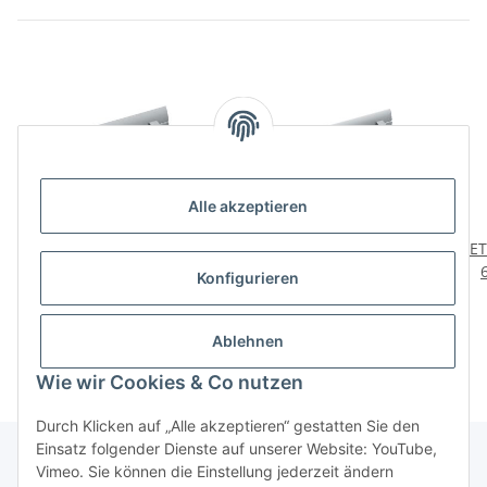
Alle akzeptieren
HETTICH 3er
HETTICH 4er
HET
Hakenleiste, 215 x 62 x
Hakenleiste, 293 x 62 x
Konfigurieren
45mm, Alu-Optik
45mm, Alu-Optik
9,95 €
*
11,95 €
*
Ablehnen
Wie wir Cookies & Co nutzen
Durch Klicken auf „Alle akzeptieren“ gestatten Sie den
Einsatz folgender Dienste auf unserer Website: YouTube,
Vimeo. Sie können die Einstellung jederzeit ändern