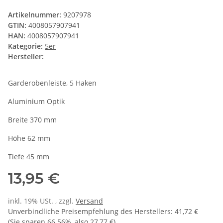
Artikelnummer:
9207978
GTIN:
4008057907941
HAN:
4008057907941
Kategorie:
5er
Hersteller:
Garderobenleiste, 5 Haken
Aluminium Optik
Breite 370 mm
Höhe 62 mm
Tiefe 45 mm
13,95 €
inkl. 19% USt. , zzgl.
Versand
Unverbindliche Preisempfehlung des Herstellers
:
41,72 €
(Sie sparen
66.56%
, also
27,77 €
)