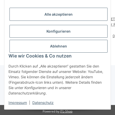
Alle akzeptieren
HETTICH Abdeckkappe
HETTICH Abdeckkappe
HET
für
für Rastex 12 / 15, 18
für 
Verbindungsschraube
mm
wei
3,95 €
*
3,95 €
*
Konfigurieren
Direkta, Ø 15 mm,
Abdeckdurchmesser, 24
0,08 € pro 1 Stück
0,16 € pro 1 Stück
0
Kunststoff, weiß, braun,
Stück
beige
Ablehnen
Wie wir Cookies & Co nutzen
Durch Klicken auf „Alle akzeptieren“ gestatten Sie den
Einsatz folgender Dienste auf unserer Website: YouTube,
Vimeo. Sie können die Einstellung jederzeit ändern
(Fingerabdruck-Icon links unten). Weitere Details finden
Über uns
Sie unter
Konfigurieren
und in unserer
Datenschutzerklärung
.
* Alle Preise inkl. gesetzlicher USt., zzgl.
Versand
Impressum
|
Datenschutz
Powered by
JTL-Shop