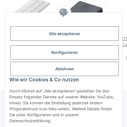
Alle akzeptieren
HETTICH EVA Pad-Set, 30
HETTICH Einsteckgleiter,
HETT
x 30mm, weiß, 15 Stück
30 x 30 mm, Kunststoff,
10 
schwarz, 4 Stück
3,29 €
*
2,99 €
*
Konfigurieren
0,22 € pro 1 Stück
0,75 € pro Stück
Ablehnen
Wie wir Cookies & Co nutzen
Durch Klicken auf „Alle akzeptieren“ gestatten Sie den
Einsatz folgender Dienste auf unserer Website: YouTube,
Vimeo. Sie können die Einstellung jederzeit ändern
(Fingerabdruck-Icon links unten). Weitere Details finden
Über uns
Sie unter
Konfigurieren
und in unserer
Datenschutzerklärung
.
* Alle Preise inkl. gesetzlicher USt., zzgl.
Versand