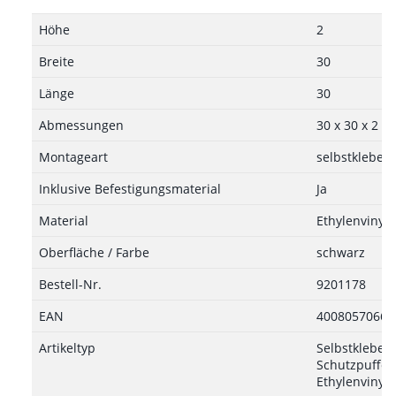
Höhe
2
Breite
30
Länge
30
Abmessungen
30 x 30 x 2 
Montageart
selbstkleben
Inklusive Befestigungsmaterial
Ja
Material
Ethylenvinyla
Oberfläche / Farbe
schwarz
Bestell-Nr.
9201178
EAN
40080570664
Artikeltyp
Selbstkleben
Schutzpuffer,
Ethylenvinyla