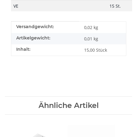
VE
15 St.
Produkteigenschaft
Wert
Versandgewicht:
0,02 kg
Artikelgewicht:
0,01
kg
Inhalt:
15,00 Stück
Ähnliche Artikel