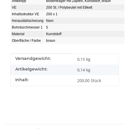
Artikeltyp
Bodenträger mit Zapfen, Kunststoff, braun
VE
200 St. / Polybeutel mit Etikett
Inhaltsstruktur VE
200 x 1
Herausfallsicherung
Nein
Bohrdurchmesser 1
5
Material
Kunststoff
Oberfläche / Farbe
braun
Produkteigenschaft
Wert
Versandgewicht:
0,15 kg
Artikelgewicht:
0,14
kg
Inhalt:
200,00 Stück