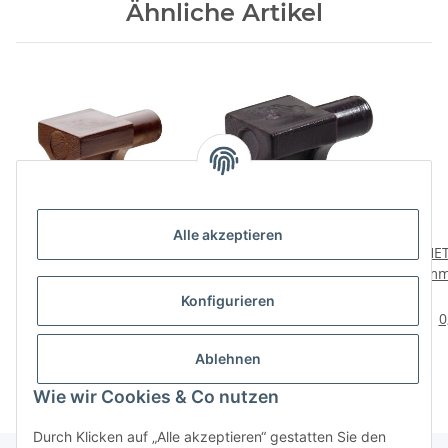
Ähnliche Artikel
Alle akzeptieren
HETTICH Bodenträger,
HETTICH Bodenträger
HET
5mm, Kunststoff, braun,
mit Zapfen, 5 mm,
5mm,
20 Stück
Kunststoff, braun, 20
2,29 €
*
4,79 €
*
Konfigurieren
Stück
0,11 € pro 1 Stück
0,24 € pro Stück
0
Ablehnen
Wie wir Cookies & Co nutzen
Durch Klicken auf „Alle akzeptieren“ gestatten Sie den