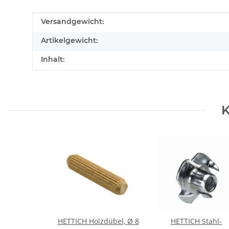
Produkteigenschaft
Wert
Versandgewicht:
Artikelgewicht:
Inhalt:
K
HETTICH Holzdübel, Ø 8
HETTICH Stahl-