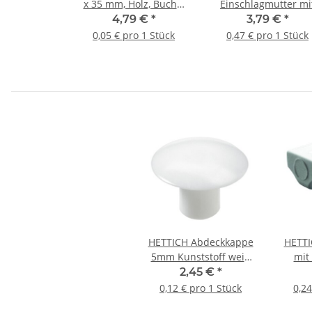
x 35 mm, Holz, Buche,
Einschlagmutter mi
natur, 100 Stück
Gewinde M6, Ø 8mm
4,79 €
*
3,79 €
*
Stahl verzinkt, 8 Stü
0,05 € pro 1 Stück
0,47 € pro 1 Stück
HETTICH Abdeckkappe
HETTI
5mm Kunststoff weiß
mit
20 Stück
Kunst
2,45 €
*
0,12 € pro 1 Stück
0,24