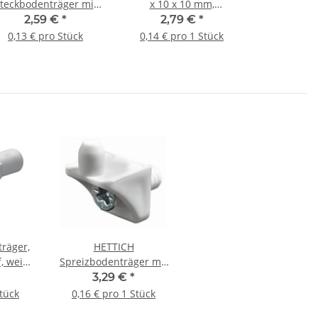
teckbodenträger mit
x 10 x 10 mm,
ansch, 5mm, verzinkt,
Kunststoff, weiß, 20
2,59 €
*
2,79 €
*
20 Stück
Stück
0,13 € pro Stück
0,14 € pro 1 Stück
räger,
HETTICH
, weiß,
Spreizbodenträger mit
Schraube, weiß, 20
3,29 €
*
Stück
Stück
0,16 € pro 1 Stück