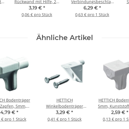
t
Rückwand mit Hilfe, 2 x
Verbindungsbeschlag
S
,
25 mm, verzinkt, 50
Rastex 15 für = 13 mm
Fl
3,19 €
*
6,29 €
*
ck
Stück
Fachböden mit
0,06 € pro Stück
0,63 € pro 1 Stück
Einschraubdübel, 10
Stück
Ähnliche Artikel
CH Bodenträger
HETTICH
HETTICH Bodent
 Zapfen, 5mm,
Winkelbodenträger
5mm, Kunststoff
stoff, weiß, 20
zum Anschrauben, 8
20 Stück
4,79 €
*
3,29 €
*
2,59 €
*
Stück
Stück
 € pro 1 Stück
0,41 € pro 1 Stück
0,13 € pro 1 