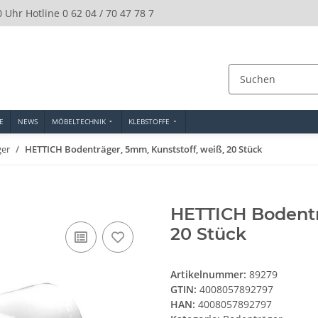
0 Uhr Hotline 0 62 04 / 70 47 78 7
E
NEWS
MÖBELTECHNIK
KLEBSTOFFE
ger
HETTICH Bodenträger, 5mm, Kunststoff, weiß, 20 Stück
HETTICH Bodentr
20 Stück
Artikelnummer:
89279
GTIN:
4008057892797
HAN:
4008057892797