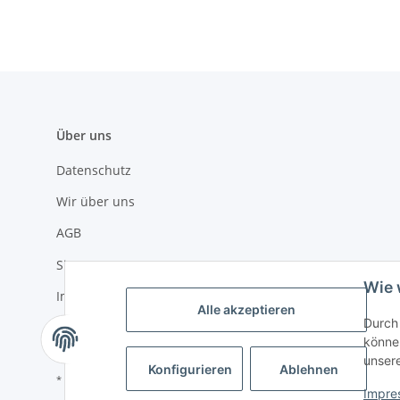
Über uns
Datenschutz
Wir über uns
AGB
Sitemap
Wie 
Impressum
Alle akzeptieren
Durch 
Widerrufsrecht
können
unser
Konfigurieren
Ablehnen
* Alle Preise inkl. gesetzlicher USt., zzgl.
Versand
Impre