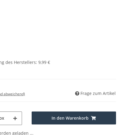
g des Herstellers
:
9,99 €
Frage zum Artikel
nd abweichend)
In den Warenkorb
ox
den geladen ...