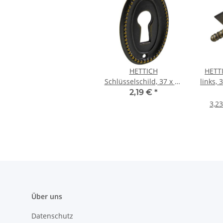
HETTICH
HETT
Schlüsselschild, 37 x 25
links, 
x 2 mm, Stahl brüniert
brü
2,19 €
*
3,23
Über uns
Datenschutz