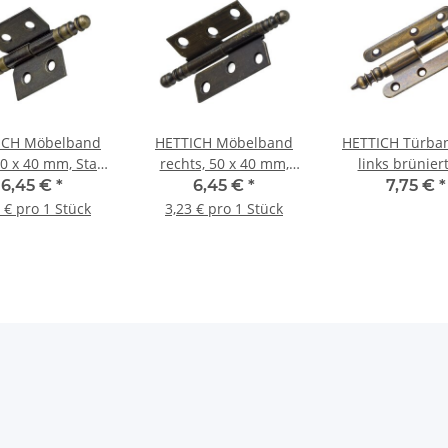
ICH Möbelband
HETTICH Möbelband
HETTICH Türba
30 x 40 mm, Stahl
rechts, 50 x 40 mm,
links brünier
niert, 2 Stück
Stahl brüniert, 2 Stück
Zierkopf, 80 x
6,45 €
*
6,45 €
*
7,75 €
*
 € pro 1 Stück
3,23 € pro 1 Stück