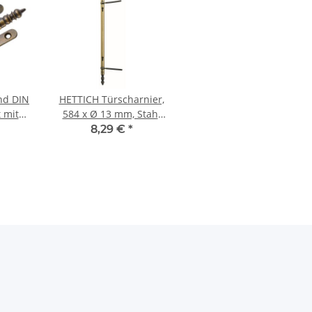
nd DIN
HETTICH Türscharnier,
t mit
584 x Ø 13 mm, Stahl
 45mm
brüniert
8,29 €
*