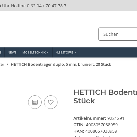
0 Uhr Hotline 0 62 04 / 70 47 78 7
E
NEWS
MÖBELTECHNIK
KLEBSTOFFE
ger
HETTICH Bodenträger duplo, 5 mm, brüniert, 20 Stück
HETTICH Bodentr
Stück
Artikelnummer:
9221291
GTIN:
4008057038959
HAN:
4008057038959