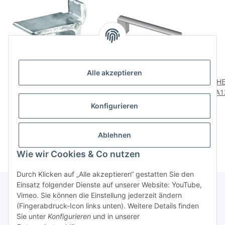
Alle akzeptieren
HETTICH Bodenträger
HETTICH Möbelgriff, BA
HE
für Schiene, 11/13,5mm,
128mm, Aluminiumm,
BA1
Alu/silber, 8 Stück
eloxiert, 137x16x34 mm
4,79 €
*
8,79 €
*
Konfigurieren
0,60 € pro Stück
Ablehnen
Wie wir Cookies & Co nutzen
Durch Klicken auf „Alle akzeptieren“ gestatten Sie den
Einsatz folgender Dienste auf unserer Website: YouTube,
Vimeo. Sie können die Einstellung jederzeit ändern
(Fingerabdruck-Icon links unten). Weitere Details finden
Über uns
Sie unter
Konfigurieren
und in unserer