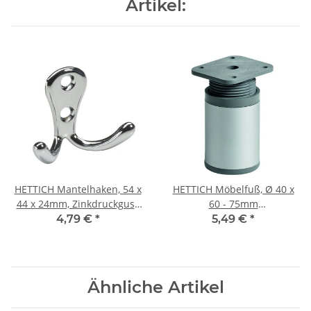
Artikel:
HETTICH Mantelhaken, 54 x
HETTICH Möbelfuß, Ø 40 x
44 x 24mm, Zinkdruckguss
60 - 75mm
verchromt
höhenverstellbar, Stahl,
4,79 €
*
5,49 €
*
Aluminium-Optik
Ähnliche Artikel