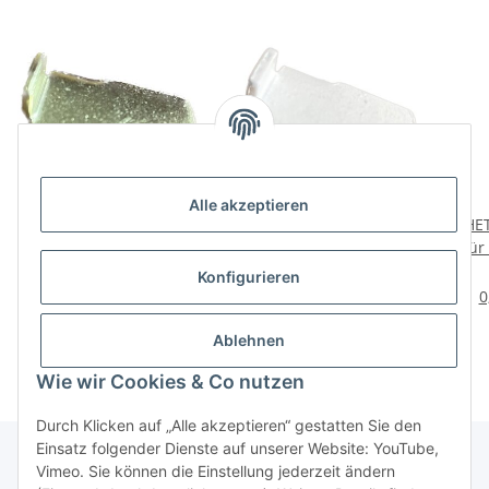
Alle akzeptieren
HETTICH Bodenträger
HETTICH Bodenträger
HET
für Schiene, 11/16mm,
für Schiene, 11/16mm,
für
gold, 60 Stück
weiß, 60 Stück
v
13,98 €
*
13,98 €
*
Konfigurieren
0,23 € pro 1 Stück
0,23 € pro 1 Stück
0
Ablehnen
Wie wir Cookies & Co nutzen
Durch Klicken auf „Alle akzeptieren“ gestatten Sie den
Einsatz folgender Dienste auf unserer Website: YouTube,
Vimeo. Sie können die Einstellung jederzeit ändern