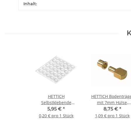
Inhalt:
K
HETTICH
HETTICH Bodenträg
Selbstklebende
mit 7mm Hülse,
Anschlagpuffer, Ø 8 x
Messing matt, 8 Stü
5,95 €
*
8,75 €
*
2,5 mm, Kunststoff,
0,20 € pro 1 Stück
1,09 € pro 1 Stück
transparent, 30 Stück