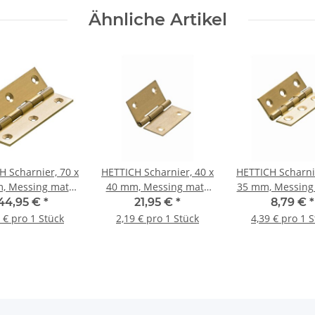
Ähnliche Artikel
H Scharnier, 70 x
HETTICH Scharnier, 40 x
HETTICH Scharnie
, Messing matt,
40 mm, Messing matt,
35 mm, Messing 
10 Stück
10 Stück
Stück
44,95 €
*
21,95 €
*
8,79 €
*
 € pro 1 Stück
2,19 € pro 1 Stück
4,39 € pro 1 