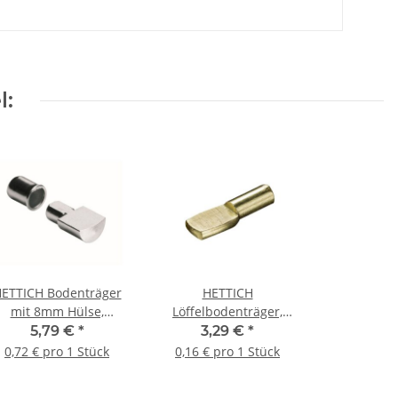
l:
ETTICH Bodenträger
HETTICH
mit 8mm Hülse,
Löffelbodenträger,
vernickelt, 8 Stück
4mm, vermessingt, 20
5,79 €
*
3,29 €
*
Stück
0,72 € pro 1 Stück
0,16 € pro 1 Stück