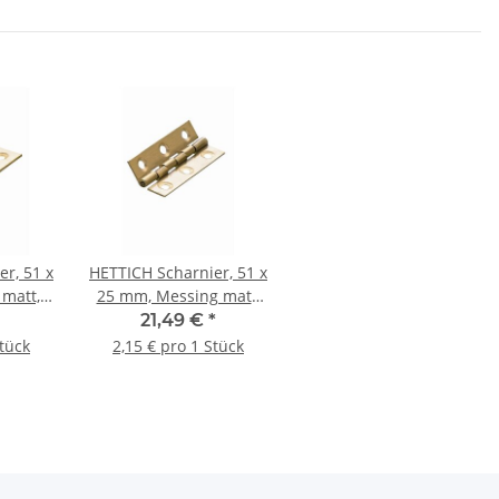
r, 51 x
HETTICH Scharnier, 51 x
matt, 2
25 mm, Messing matt,
10 Stück
21,49 €
*
Stück
2,15 € pro 1 Stück