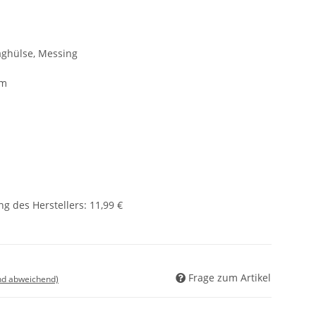
aghülse, Messing
mm
g des Herstellers
:
11,99 €
Frage zum Artikel
nd abweichend)