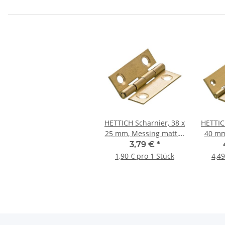
HETTICH Scharnier, 38 x
HETTIC
25 mm, Messing matt, 2
40 mm
Stück
3,79 €
*
1,90 € pro 1 Stück
4,49