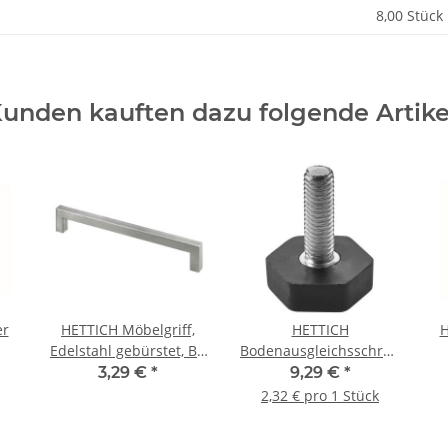
8,00 Stück
unden kauften dazu folgende Artike
er
HETTICH Möbelgriff,
HETTICH
H
Edelstahl gebürstet, BA
Bodenausgleichsschraube,
ck
224 mm
M10 x 25mm, 4 Stück
3,29 €
*
9,29 €
*
2,32 € pro 1 Stück