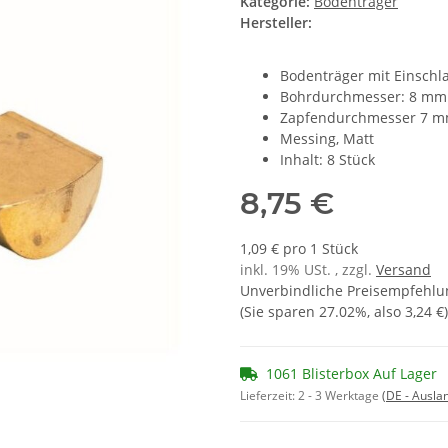
Kategorie:
Bodenträger
Hersteller:
Bodenträger mit Einschl
Bohrdurchmesser: 8 mm
Zapfendurchmesser 7 
Messing, Matt
Inhalt: 8 Stück
8,75 €
1,09 € pro 1 Stück
inkl. 19% USt. , zzgl.
Versand
Unverbindliche Preisempfehlun
(Sie sparen
27.02%
, also
3,24 €
)
1061 Blisterbox Auf Lager
Lieferzeit:
2 - 3 Werktage
(DE - Ausla