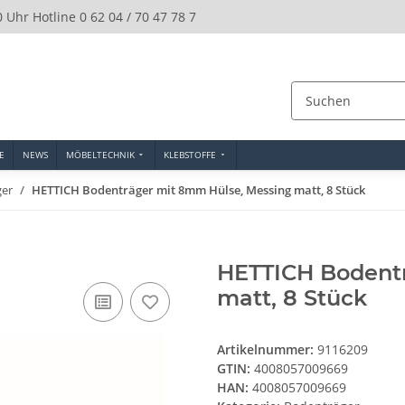
0 Uhr Hotline 0 62 04 / 70 47 78 7
E
NEWS
MÖBELTECHNIK
KLEBSTOFFE
ger
HETTICH Bodenträger mit 8mm Hülse, Messing matt, 8 Stück
HETTICH Bodent
matt, 8 Stück
Artikelnummer:
9116209
GTIN:
4008057009669
HAN:
4008057009669