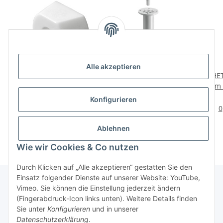
Alle akzeptieren
HETTICH Bodenträger
HETTICH Sockelfuß, 150
HET
mit Nagelstift, weiß, 20
mm, Kunststoff, weiß
zum 
Stück
2,59 €
*
2,59 €
*
Konfigurieren
0,13 € pro 1 Stück
0
Ablehnen
Wie wir Cookies & Co nutzen
Durch Klicken auf „Alle akzeptieren“ gestatten Sie den
Einsatz folgender Dienste auf unserer Website: YouTube,
Vimeo. Sie können die Einstellung jederzeit ändern
(Fingerabdruck-Icon links unten). Weitere Details finden
Über uns
Sie unter
Konfigurieren
und in unserer
Datenschutzerklärung
.