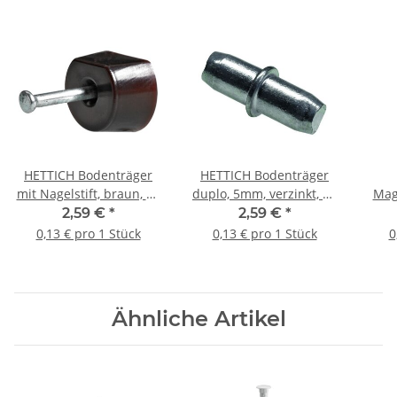
HETTICH Bodenträger
HETTICH Bodenträger
mit Nagelstift, braun, 20
duplo, 5mm, verzinkt, 20
Mag
Stück
Stück
inkl
2,59 €
*
2,59 €
*
0,13 € pro 1 Stück
0,13 € pro 1 Stück
0
Ähnliche Artikel