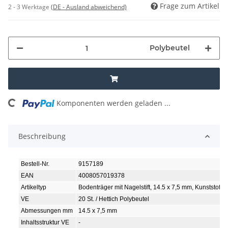
Frage zum Artikel
2 - 3 Werktage
(DE - Ausland abweichend)
Polybeutel
ing...
Komponenten werden geladen ...
Beschreibung
Bestell-Nr.
9157189
EAN
4008057019378
Artikeltyp
Bodenträger mit Nagelstift, 14.5 x 7,5 mm, Kunststoff, 
VE
20 St. / Hettich Polybeutel
Abmessungen mm
14.5 x 7,5 mm
Inhaltsstruktur VE
-