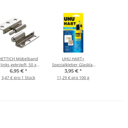
HETTICH Möbelband
UHU HART+
links gekröpft, 50 x
Spezialkleber Glasklar
40mm, vernickelt, 2
Tube, 35 g
6,95 €
*
3,95 €
*
Stück
3,47 € pro 1 Stück
11,29 € pro 100 g