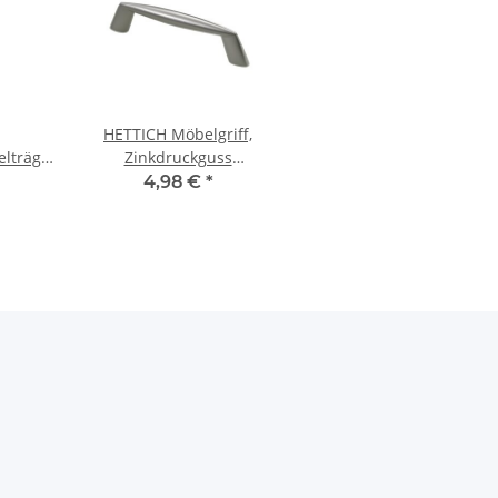
HETTICH Möbelgriff,
elträger
Zinkdruckguss
krohre,
vernickelt, BA 96mm
4,98 €
*
Ø 15/30
kguss
t