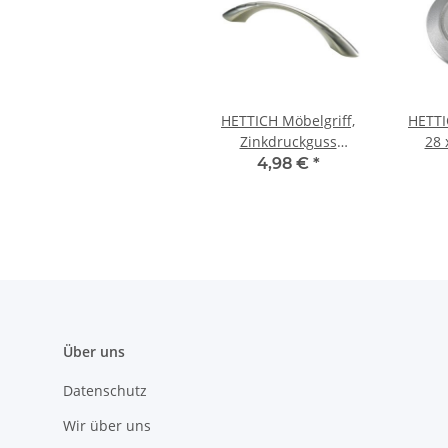
HETTICH Möbelgriff,
HETTI
Zinkdruckguss
28 
vernickelt, BA 96mm
Zi
4,98 €
*
Über uns
Datenschutz
Wir über uns