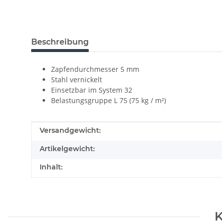
Beschreibung
Zapfendurchmesser 5 mm
Stahl vernickelt
Einsetzbar im System 32
Belastungsgruppe L 75 (75 kg / m²)
Produkteigenschaft
Wert
Versandgewicht:
Artikelgewicht:
Inhalt:
K