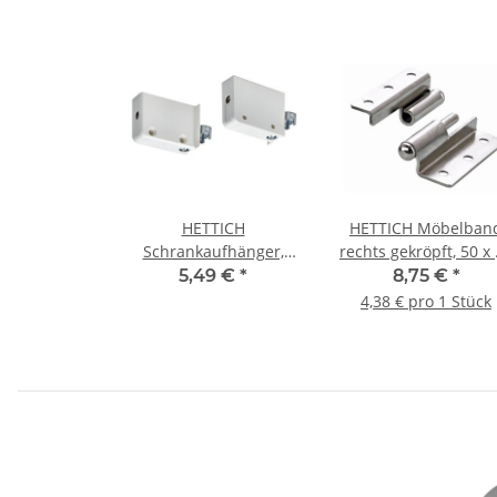
HETTICH
HETTICH Möbelban
Schrankaufhänger,
rechts gekröpft, 50 x
Kunststoff/Stahl, weiß,
mm, vernickelt, 2 Stü
5,49 €
*
8,75 €
*
1 Set (2 Stück)
4,38 € pro 1 Stück