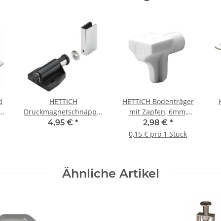
d
HETTICH
HETTICH Bodenträger
 40
Druckmagnetschnäpper
mit Zapfen, 6mm,
ck
für Glastür, schwarz
Kunststoff, weiß, 20
4,95 €
*
2,98 €
*
Stück
0,15 € pro 1 Stück
Ähnliche Artikel