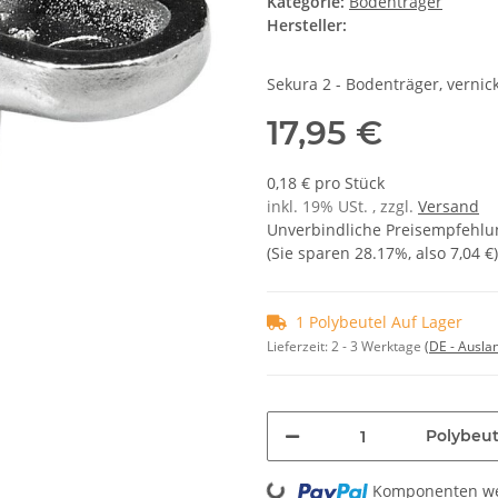
Kategorie:
Bodenträger
Hersteller:
Sekura 2 - Bodenträger, vernick
17,95 €
0,18 € pro Stück
inkl. 19% USt. , zzgl.
Versand
Unverbindliche Preisempfehlun
(Sie sparen
28.17%
, also
7,04 €
)
1 Polybeutel Auf Lager
Lieferzeit:
2 - 3 Werktage
(DE - Ausla
Polybeut
Loading...
Komponenten wer