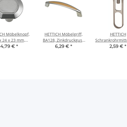
CH Möbelknopf,
HETTICH Möbelgriff,
HETTICH
x 24 x 23 mm,
BA128, Zinkdruckguss
Schrankrohrmitt
nkdruckguss
vernickelt/bucheoptik
für ovale Schran
4,79 €
*
6,29 €
*
2,59 €
*
vernickelt
Distanz 32 mm, 
mm, Zinkdruc
vernickel