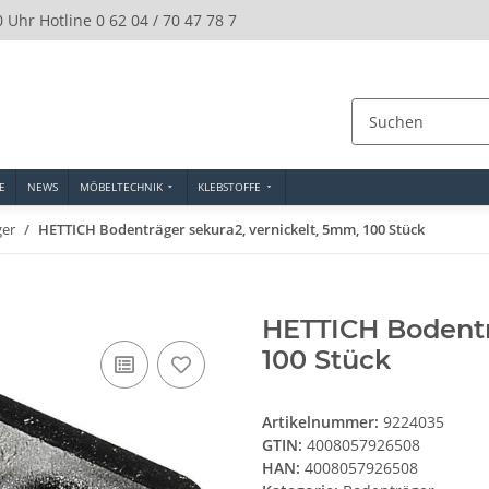
0 Uhr Hotline 0 62 04 / 70 47 78 7
E
NEWS
MÖBELTECHNIK
KLEBSTOFFE
ger
HETTICH Bodenträger sekura2, vernickelt, 5mm, 100 Stück
HETTICH Bodentr
100 Stück
Artikelnummer:
9224035
GTIN:
4008057926508
HAN:
4008057926508