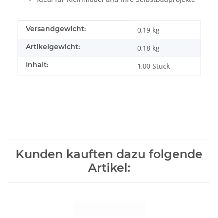
Produkteigenschaft
Wert
Versandgewicht:
0,19 kg
Artikelgewicht:
0,18
kg
Inhalt:
1,00 Stück
Kunden kauften dazu folgende
Artikel: