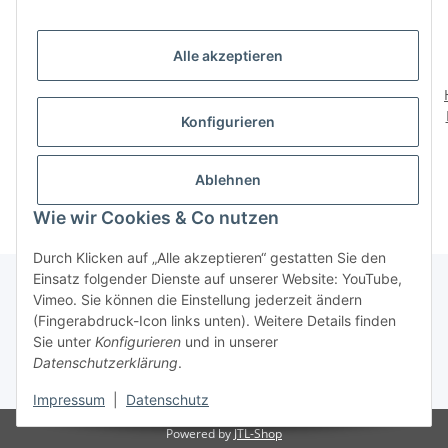
Alle akzeptieren
HETTICH Design
HETTICH Design
Möbelfuß Telanio, 60 x
Möbelfuß Gaja,
Konfigurieren
100 mm, Edelstahl-Optik
Edelstahl-Optik, 70 x 70
Edel
9,75 €
*
9,75 €
*
x 100 mm
Ablehnen
Wie wir Cookies & Co nutzen
Durch Klicken auf „Alle akzeptieren“ gestatten Sie den
Einsatz folgender Dienste auf unserer Website: YouTube,
Vimeo. Sie können die Einstellung jederzeit ändern
(Fingerabdruck-Icon links unten). Weitere Details finden
Über uns
Sie unter
Konfigurieren
und in unserer
Datenschutzerklärung
.
* Alle Preise inkl. gesetzlicher USt., zzgl.
Versand
Impressum
|
Datenschutz
Powered by
JTL-Shop