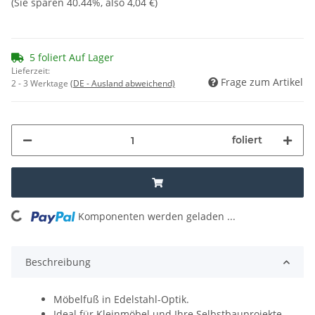
(Sie sparen
40.44%
, also
4,04 €
)
5 foliert Auf Lager
Lieferzeit:
Frage zum Artikel
2 - 3 Werktage
(DE - Ausland abweichend)
foliert
Komponenten werden geladen ...
Loading...
Beschreibung
Möbelfuß in Edelstahl-Optik.
Ideal für Kleinmöbel und Ihre Selbstbauprojekte