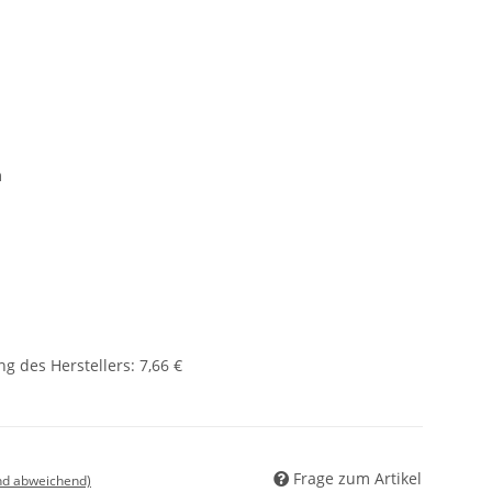
m
g des Herstellers
:
7,66 €
Frage zum Artikel
nd abweichend)