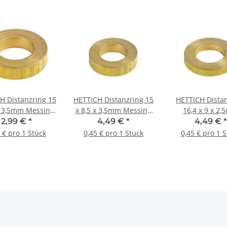
H Distanzring 15
HETTICH Distanzring 15
HETTICH Dista
x 3,5mm Messing
x 8,5 x 3,5mm Messing
16,4 x 9 x 2
ürstet 6 Stück
gebürstet 10 Stück
Messing gebürs
2,99 €
*
4,49 €
*
4,49 €
*
Stück
 € pro 1 Stück
0,45 € pro 1 Stück
0,45 € pro 1 