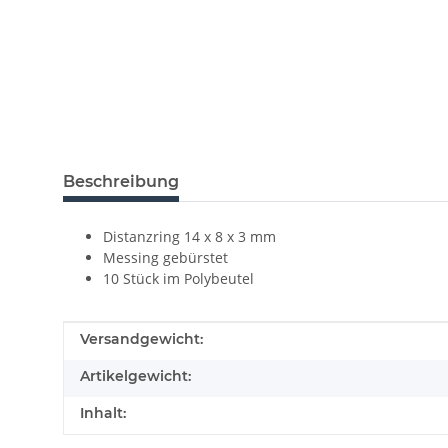
Beschreibung
Distanzring 14 x 8 x 3 mm
Messing gebürstet
10 Stück im Polybeutel
Produkteigenschaft
Wert
Versandgewicht:
Artikelgewicht:
Inhalt: