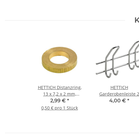
K
HETTICH Distanzring,
HETTICH
13 x 7,2 x 2 mm,
Garderobenleiste 
Messing gebürstet, 6
Haken, silberfarben, 
2,99 €
*
4,00 €
*
Stück
Ware leicht verkratz
0,50 € pro 1 Stück