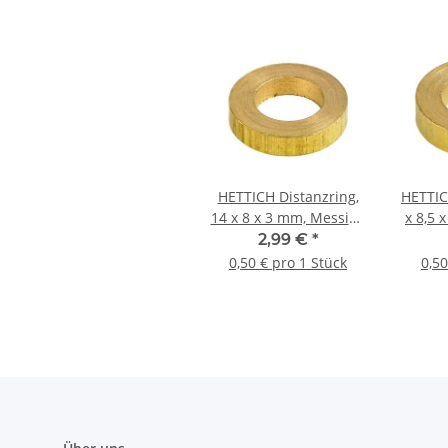
HETTICH Distanzring,
HETTIC
14 x 8 x 3 mm, Messing
x 8,5 
gebürstet, 6 Stück
geb
2,99 €
*
0,50 € pro 1 Stück
0,50