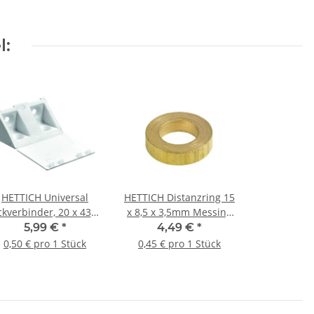
l:
HETTICH Universal
HETTICH Distanzring 15
ckverbinder, 20 x 43 x
x 8,5 x 3,5mm Messing
20 mm, Kunststoff,
gebürstet 10 Stück
5,99 €
*
4,49 €
*
weiß, 12 Stück
0,50 € pro 1 Stück
0,45 € pro 1 Stück