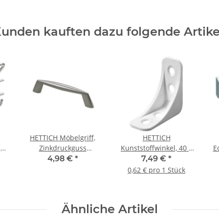
unden kauften dazu folgende Artike
HETTICH Möbelgriff,
HETTICH
2
Zinkdruckguss
Kunststoffwinkel, 40 x
E
B-
vernickelt, BA 96mm
40 x 16mm, Kunststoff,
4,98 €
*
7,49 €
*
t
weiß, 12 Stück
0,62 € pro 1 Stück
Ähnliche Artikel