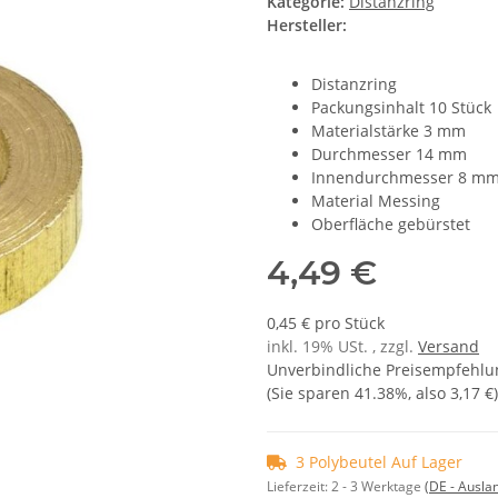
Kategorie:
Distanzring
Hersteller:
Distanzring
Packungsinhalt 10 Stück
Materialstärke 3 mm
Durchmesser 14 mm
Innendurchmesser 8 m
Material Messing
Oberfläche gebürstet
4,49 €
0,45 € pro Stück
inkl. 19% USt. , zzgl.
Versand
Unverbindliche Preisempfehlun
(Sie sparen
41.38%
, also
3,17 €
)
3 Polybeutel Auf Lager
Lieferzeit:
2 - 3 Werktage
(DE - Ausla