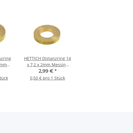
nzring
HETTICH Distanzring 14
,5mm
x 7,2 x 2mm Messing
tet 10
gebürstet 6 Stück
2,99 €
*
Stück
0,50 € pro 1 Stück