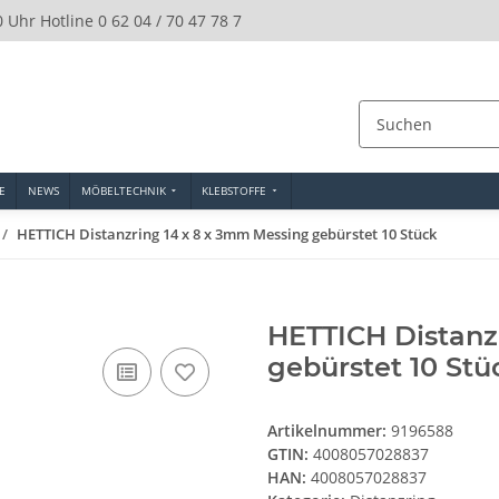
0 Uhr Hotline 0 62 04 / 70 47 78 7
E
NEWS
MÖBELTECHNIK
KLEBSTOFFE
HETTICH Distanzring 14 x 8 x 3mm Messing gebürstet 10 Stück
HETTICH Distanz
gebürstet 10 Stü
Artikelnummer:
9196588
GTIN:
4008057028837
HAN:
4008057028837