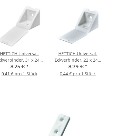
HETTICH Universal-
HETTICH Universal-
ckverbinder, 31 x 24 x
Eckverbinder, 22 x 24 x
31 mm, Kunststoff,
22 mm, Kunststoff,
8,25 €
*
8,79 €
*
weiß 20 Stück
weiß, 20 Stück
0,41 € pro 1 Stück
0,44 € pro 1 Stück