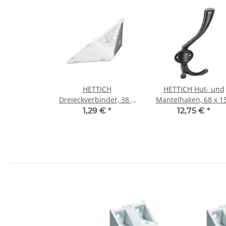
HETTICH
HETTICH Hut- und
Dreieckverbinder, 38 x
Mantelhaken, 68 x 1
38 x 38 mm, Kunststoff,
x 80 mm,
1,29 €
*
12,75 €
*
weiß
Zinkdruckguss brünie
silberfarben