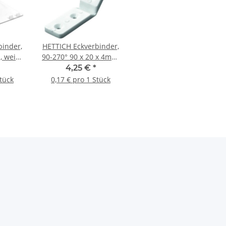
binder,
HETTICH Eckverbinder,
, weiß,
90-270° 90 x 20 x 4mm,
Kunststoff, weiß, 25
4,25 €
*
Stück
Stück
0,17 € pro 1 Stück