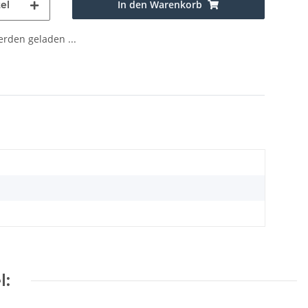
In den Warenkorb
el
den geladen ...
l: