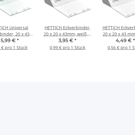
ICH Universal
HETTICH Eckverbinder,
HETTICH Eckver
binder, 20 x 43 x
20 x 20 x 43mm, weiß, 4
20 x 20 x 43 mm
m, Kunststoff,
Stück
8 Stück
5,99 €
*
3,95 €
*
4,49 €
*
iß, 12 Stück
 € pro 1 Stück
0,99 € pro 1 Stück
0,56 € pro 1 