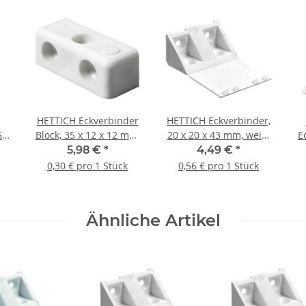
HETTICH Eckverbinder
HETTICH Eckverbinder,
55
Block, 35 x 12 x 12 mm,
20 x 20 x 43 mm, weiß,
E
Kunststoff, weiß, 20
8 Stück
5,98 €
*
4,49 €
*
rt,
Stück
0,30 € pro 1 Stück
0,56 € pro 1 Stück
Ähnliche Artikel