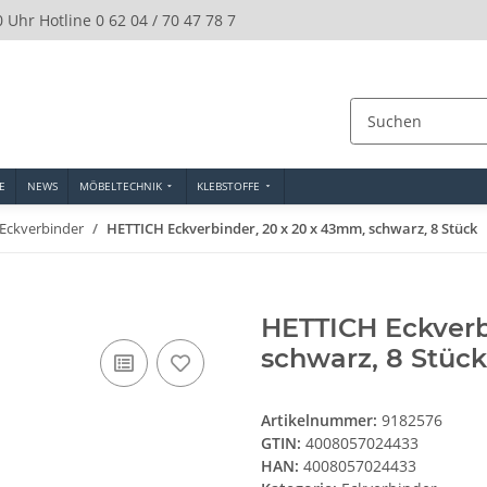
0 Uhr Hotline 0 62 04 / 70 47 78 7
E
NEWS
MÖBELTECHNIK
KLEBSTOFFE
Eckverbinder
HETTICH Eckverbinder, 20 x 20 x 43mm, schwarz, 8 Stück
HETTICH Eckverb
schwarz, 8 Stück
Artikelnummer:
9182576
GTIN:
4008057024433
HAN:
4008057024433