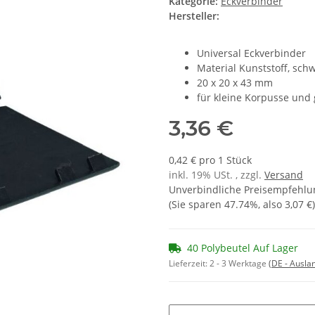
Kategorie:
Eckverbinder
Hersteller:
Universal Eckverbinder
Material Kunststoff, sch
20 x 20 x 43 mm
für kleine Korpusse und
3,36 €
0,42 € pro 1 Stück
inkl. 19% USt. , zzgl.
Versand
Unverbindliche Preisempfehlun
(Sie sparen
47.74%
, also
3,07 €
)
40 Polybeutel Auf Lager
Lieferzeit:
2 - 3 Werktage
(DE - Ausla