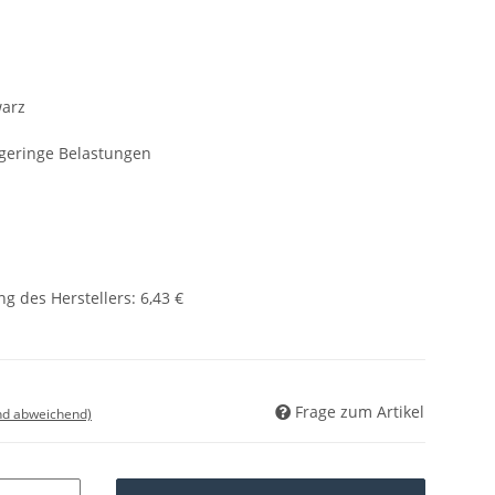
warz
 geringe Belastungen
g des Herstellers
:
6,43 €
Frage zum Artikel
nd abweichend)