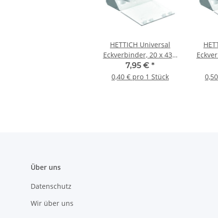
HETTICH Universal
HETT
Eckverbinder, 20 x 43 x
Eckver
20 mm, Kunststoff,
20 m
7,95 €
*
weiß, 20 Stück
we
0,40 € pro 1 Stück
0,50
Über uns
Datenschutz
Wir über uns