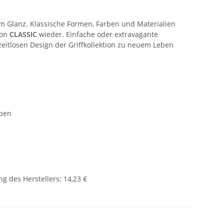
em Glanz. Klassische Formen, Farben und Materialien
ion
CLASSIC
wieder. Einfache oder extravagante
itlosen Design der Griffkollektion zu neuem Leben
uben
g des Herstellers
:
14,23 €