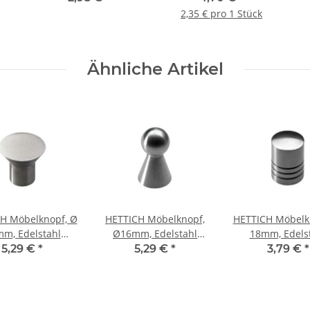
2,35 € pro 1 Stück
Ähnliche Artikel
H Möbelknopf, Ø
HETTICH Möbelknopf,
HETTICH Möbelk
m, Edelstahl
Ø16mm, Edelstahl
18mm, Edels
seidenmatt
seidenmatt
seidenmat
5,29 €
*
5,29 €
*
3,79 €
*