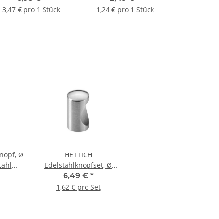
Stück
3,47 € pro 1 Stück
1,24 € pro 1 Stück
nopf, Ø
HETTICH
tahl
Edelstahlknopfset, Ø
t
14mm, 4 Stück
6,49 €
*
1,62 € pro Set