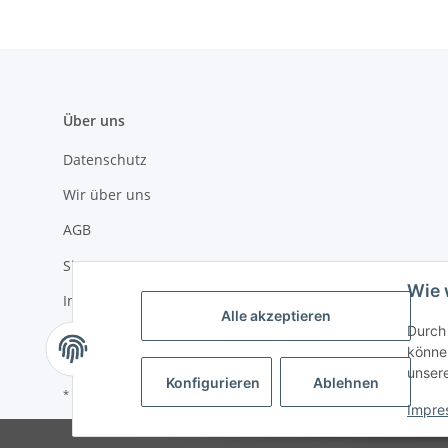
Über uns
Datenschutz
Wir über uns
AGB
Sitemap
Wie 
Impressum
Alle akzeptieren
Durch 
Widerrufsrecht
können
unser
Konfigurieren
Ablehnen
* Alle Preise inkl. gesetzlicher USt., zzgl.
Versand
Impre