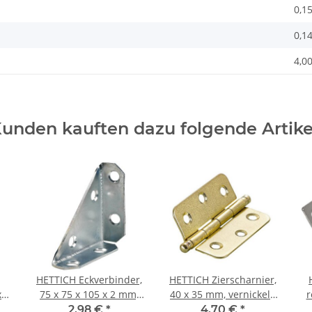
0,1
0,1
4,00
unden kauften dazu folgende Artike
HETTICH Eckverbinder,
HETTICH Zierscharnier,
 8
75 x 75 x 105 x 2 mm,
40 x 35 mm, vernickelt,
r
Stahl verzinkt
2 Stück
2,98 €
*
4,70 €
*