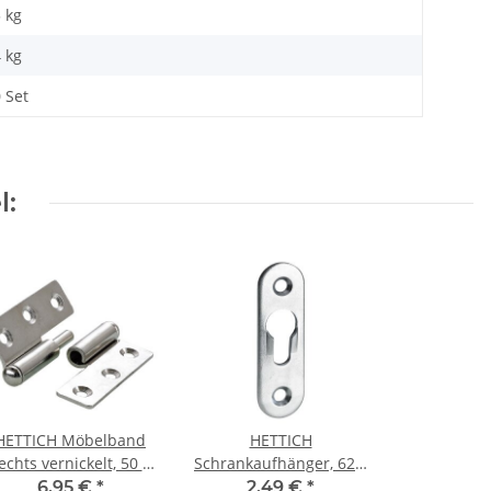
5 kg
4
kg
 Set
l:
HETTICH Möbelband
HETTICH
echts vernickelt, 50 x
Schrankaufhänger, 62 x
40mm, 2 Stück
19 mm, verzinkt, 2
6,95 €
*
2,49 €
*