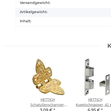
Produkteigenschaft
Wert
Versandgewicht:
Artikelgewicht:
Inhalt:
K
HETTICH
HETTICH
Schatullenscharnier,
Kugelschnäpper, 42 x
vermessingt, 2 Stück
mm, Messing
3,09 €
*
6,95 €
*