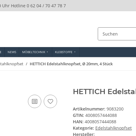
0 Uhr Hotline 0 62 04 / 70 47 78 7
E
NEWS
MÖBELTECHNIK
KLEBSTOFFE
stahlknopfset
HETTICH Edelstahlknopfset, Ø 20mm, 4 Stück
HETTICH Edelsta
Artikelnummer:
9083200
GTIN:
4008057444088
HAN:
4008057444088
Kategorie:
Edelstahlknopfset
Hersteller: