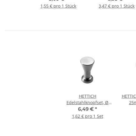
vernickelt, 2 Stück
1,55 € pro 1 Stück
3,47 € pro 1 Stück
HETTICH
HETTIC
Edelstahlknopfset, Ø
25m
17mm, 4 Stück
6,49 €
*
1,62 € pro 1 Set