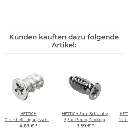
Kunden kauften dazu folgende
Artikel:
HETTICH
HETTICH Euro-Schraube,
HET
Direktbefestigungsschraube,
6,3 x 15 mm, Senkkopf
"Lift
Ø 6,3 x 10,5 mm, Stahl
vernickelt, 20 Stück
120N
4,69 €
*
3,59 €
*