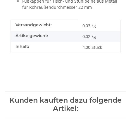
Fußkappen für Tisch- und Stuhlbeine aus Metall
für Rohraußendurchmesser 22 mm
Produkteigenschaft
Wert
Versandgewicht:
0,03 kg
Artikelgewicht:
0,02
kg
Inhalt:
4,00 Stück
Kunden kauften dazu folgende
Artikel: