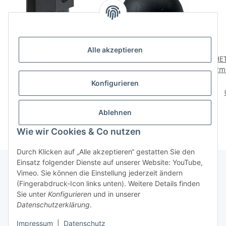
Alle akzeptieren
HETTICH
HETTICH Anschlagpuffer
HET
Höhenversteller für
Halbkugel, 22 x 10 mm,
22mm
Seitenwände, 55 x 35 x 6
schwarz, 6 Stück
5,89 €
*
3,95 €
*
Konfigurieren
mm
0,66 € pro 1 Stück
Ablehnen
Wie wir Cookies & Co nutzen
Durch Klicken auf „Alle akzeptieren“ gestatten Sie den
Einsatz folgender Dienste auf unserer Website: YouTube,
Vimeo. Sie können die Einstellung jederzeit ändern
(Fingerabdruck-Icon links unten). Weitere Details finden
Über uns
Sie unter
Konfigurieren
und in unserer
Datenschutzerklärung
.
* Alle Preise inkl. gesetzlicher USt., zzgl.
Versand
Impressum
|
Datenschutz