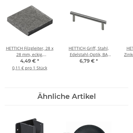
HETTICH Filzgleiter, 28 x
HETTICH Griff, Stahl,
HE
28 mm, eckig,
Edelstahl-Optik, BA
Zink
selbstklebend, 40 Stück
96mm, Ø 10mm
4,49 €
*
6,79 €
*
0,11 € pro 1 Stück
Ähnliche Artikel