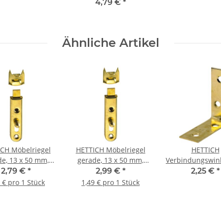
Zindruckguss
4,79 €
*
verchromt
Ähnliche Artikel
CH Möbelriegel
HETTICH Möbelriegel
HETTICH
de, 13 x 50 mm,
gerade, 13 x 50 mm,
Verbindungswink
ssingt, 2 Stück
vermessingt, 2 Stück
50 x 15 mm S
2,79 €
*
2,99 €
*
2,25 €
*
vermessin
 € pro 1 Stück
1,49 € pro 1 Stück