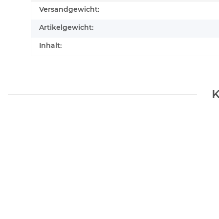
Produkteigenschaft
Wert
Versandgewicht:
Artikelgewicht:
Inhalt:
K