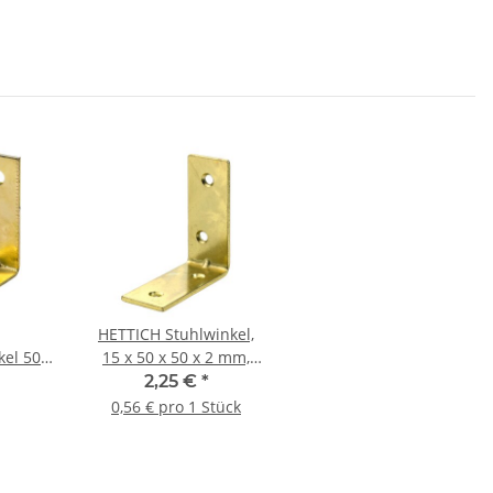
HETTICH Stuhlwinkel,
el 50 x
15 x 50 x 50 x 2 mm,
tahl
Stahl, vermessingt 4
2,25 €
*
gt
Stück
0,56 € pro 1 Stück