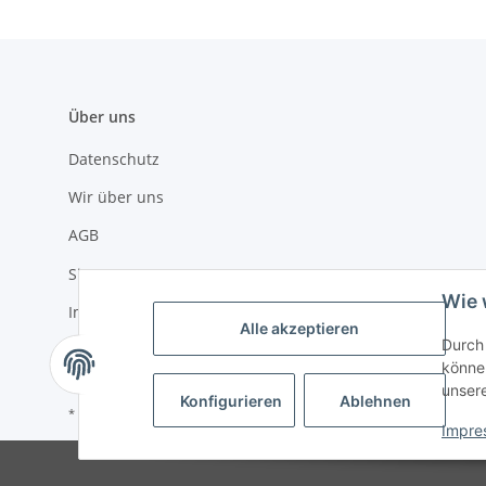
Über uns
Datenschutz
Wir über uns
AGB
Sitemap
Wie 
Impressum
Alle akzeptieren
Durch 
Widerrufsrecht
können
unser
Konfigurieren
Ablehnen
* Alle Preise inkl. gesetzlicher USt., zzgl.
Versand
Impre