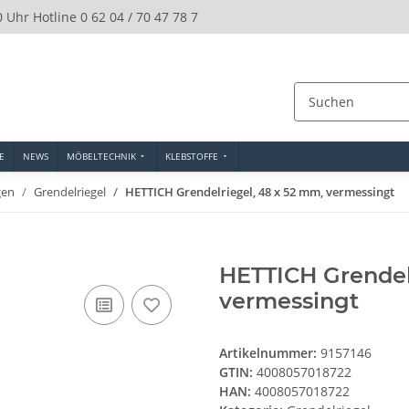
0 Uhr Hotline 0 62 04 / 70 47 78 7
E
NEWS
MÖBELTECHNIK
KLEBSTOFFE
gen
Grendelriegel
HETTICH Grendelriegel, 48 x 52 mm, vermessingt
HETTICH Grendel
vermessingt
Artikelnummer:
9157146
GTIN:
4008057018722
HAN:
4008057018722