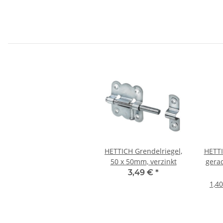
HETTICH Grendelriegel,
HETTI
50 x 50mm, verzinkt
gera
verme
3,49 €
*
1,40