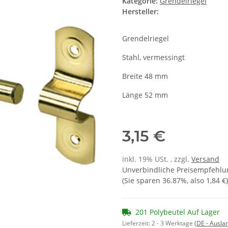
Kategorie:
Grendelriegel
Hersteller:
Grendelriegel
Stahl, vermessingt
Breite 48 mm
Länge 52 mm
3,15 €
inkl. 19% USt. , zzgl.
Versand
Unverbindliche Preisempfehlun
(Sie sparen
36.87%
, also
1,84 €
)
201 Polybeutel Auf Lager
Lieferzeit:
2 - 3 Werktage
(DE - Ausla