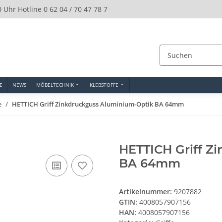
0 Uhr Hotline 0 62 04 / 70 47 78 7
E
NEWS
MÖBELTECHNIK
KLEBSTOFFE
e
HETTICH Griff Zinkdruckguss Aluminium-Optik BA 64mm
HETTICH Griff Z
BA 64mm
Artikelnummer:
9207882
GTIN:
4008057907156
HAN:
4008057907156