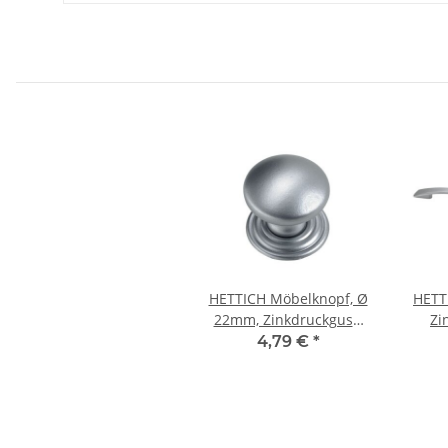
HETTICH Möbelknopf, Ø
HETT
22mm, Zinkdruckguss,
Zi
Aluminium-Optik
Alumi
4,79 €
*