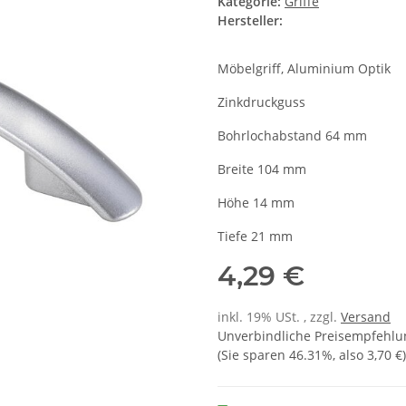
Kategorie:
Griffe
Hersteller:
Möbelgriff, Aluminium Optik
Zinkdruckguss
Bohrlochabstand 64 mm
Breite 104 mm
Höhe 14 mm
Tiefe 21 mm
4,29 €
inkl. 19% USt. , zzgl.
Versand
Unverbindliche Preisempfehlun
(Sie sparen
46.31%
, also
3,70 €
)