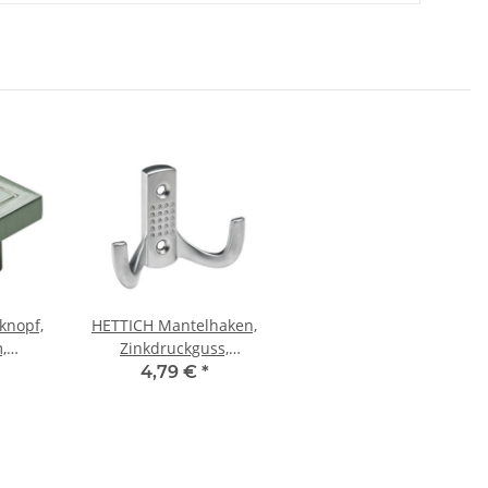
knopf,
HETTICH Mantelhaken,
,
Zinkdruckguss,
ss,
Aluminium Optik, 78 x
4,79 €
*
tik
58 x 31 mm