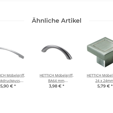
Ähnliche Artikel
ICH Möbelgriff,
HETTICH Möbelgriff,
HETTICH Möbel
nkdruckguss,
BA64 mm,
24 x 24mm
nium-Optik, BA
Zinkdruckguss,
Zinkdruckgu
5,90 €
*
3,98 €
*
5,79 €
*
128mm
Aluminium-Optik, 79 x
Edelstahl-Op
10 x 23 mm