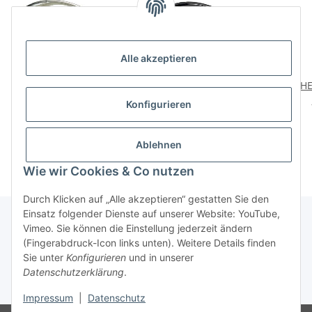
Alle akzeptieren
HETTICH Möbelgriff,
HETTICH Möbelgriff, BA
HE
Zinkdruckguss
96mm, 130 x 27 x 12
Konfigurieren
vernickelt, BA 96mm
mm, Zinkdruckguss,
Al
4,98 €
*
5,25 €
*
schwarz, vernickelt
Ablehnen
Wie wir Cookies & Co nutzen
Durch Klicken auf „Alle akzeptieren“ gestatten Sie den
Einsatz folgender Dienste auf unserer Website: YouTube,
Vimeo. Sie können die Einstellung jederzeit ändern
(Fingerabdruck-Icon links unten). Weitere Details finden
Über uns
Sie unter
Konfigurieren
und in unserer
Datenschutzerklärung
.
* Alle Preise inkl. gesetzlicher USt., zzgl.
Versand
Impressum
|
Datenschutz