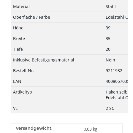
Material
Stahl
Oberfläche / Farbe
Edelstahl Opt
Höhe
39
Breite
35
Tiefe
20
Inklusive Befestigungsmaterial
Nein
Bestell-Nr.
9211932
EAN
40080570354
Artikeltyp
Haken selbstk
Edelstahl Opt
VE
2 St.
Produkteigenschaft
Wert
Versandgewicht:
0,03 kg