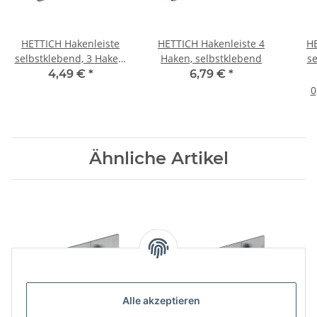
HETTICH Hakenleiste
HETTICH Hakenleiste 4
HE
selbstklebend, 3 Haken,
Haken, selbstklebend
se
120 x 28 x 20 mm, Stahl
44m
4,49 €
*
6,79 €
*
Edelstahl Optik
0
Ähnliche Artikel
Alle akzeptieren