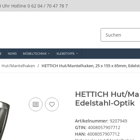
0 Uhr Hotline 0 62 04 / 70 47 78 7
E
NEWS
MÖBELTECHNIK
KLEBSTOFFE
Hut/Mantelhaken
HETTICH Hut/Mantelhaken, 25 x 155 x 65mm, Edelst
HETTICH Hut/Man
Edelstahl-Optik
Artikelnummer:
9207949
GTIN:
4008057907712
HAN:
4008057907712