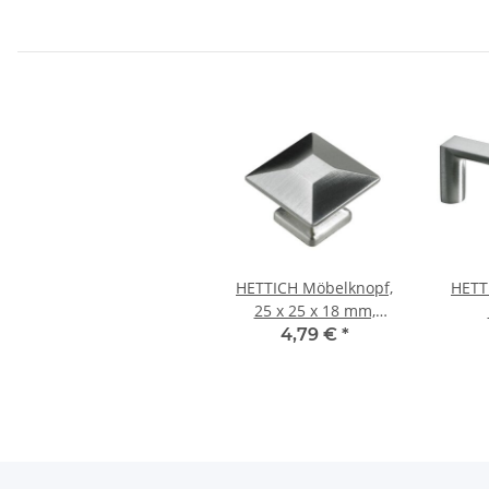
HETTICH Möbelknopf,
HETT
25 x 25 x 18 mm,
Zinkdruckguss,
Zi
4,79 €
*
Edelstahl-Optik
Edelst
1