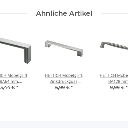
Ähnliche Artikel
ICH Möbelgriff,
HETTICH Möbelgriff,
HETTICH Möbelg
BA64 mm,
Zinkdruckguss,
BA128 mm
nkdruckguss,
Edelstahl-Optik, BA
Zinkdruckgu
3,44 €
*
6,99 €
*
9,99 €
*
ahl-Optik, 72,5 x
160mm
Edelstahl-Optik
2 s 26,5 mm
11 x 28 m