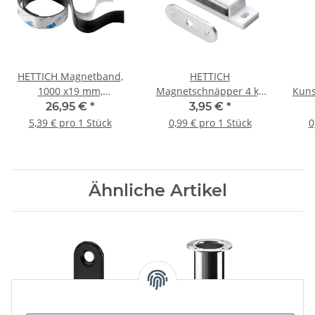
HETTICH Magnetband,
HETTICH
1000 x19 mm,
Magnetschnäpper 4 kg
Kuns
selbstklebend, 5 Stück
inkl. Schrauben, weiß, 4
x 
26,95 €
*
3,95 €
*
Stück
5,39 € pro 1 Stück
0,99 € pro 1 Stück
0
Ähnliche Artikel