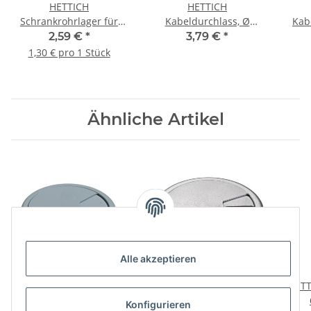
HETTICH
HETTICH
Schrankrohrlager für
Kabeldurchlass, Ø
Kab
runde Schrankrohre, Ø
80mm, chrom matt
26mm
2,59 €
*
3,79 €
*
20 mm, 2 Stück
B-W
1,30 € pro 1 Stück
Ähnliche Artikel
Alle akzeptieren
HETTICH Kabeldurchlass
HETTICH
HETT
Ø 80 x 26 mm,
Kabeldurchlass, Ø
Konfigurieren