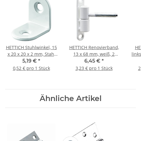
HETTICH Stuhlwinkel, 15
HETTICH Renovierband,
HE
x 20 x 20 x 2 mm, Stahl
13 x 68 mm, weiß, 2
link
pulverbeschichtet, weiß,
Stück
5,19 €
*
6,45 €
*
10 Stück
0,52 € pro 1 Stück
3,23 € pro 1 Stück
2
Ähnliche Artikel