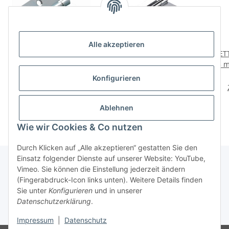
Alle akzeptieren
HETTICH Scharnier, 75 x
HETTICH Scharnier, 50 x
HETT
50 mm, verzinkt, 2 Stück
50 mm, Stahl verzinkt
35 m
6,95 €
*
1,75 €
*
Konfigurieren
3,47 € pro 1 Stück
Ablehnen
Wie wir Cookies & Co nutzen
Durch Klicken auf „Alle akzeptieren“ gestatten Sie den
Einsatz folgender Dienste auf unserer Website: YouTube,
Vimeo. Sie können die Einstellung jederzeit ändern
(Fingerabdruck-Icon links unten). Weitere Details finden
Über uns
Sie unter
Konfigurieren
und in unserer
Datenschutzerklärung
.
* Alle Preise inkl. gesetzlicher USt., zzgl.
Versand
Impressum
|
Datenschutz