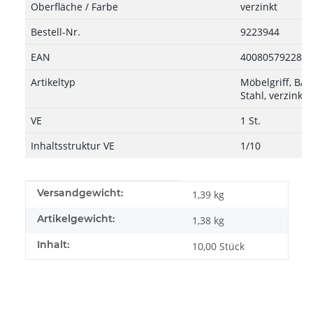
Oberfläche / Farbe
verzinkt
Bestell-Nr.
9223944
EAN
4008057922869
Artikeltyp
Möbelgriff, BA
Stahl, verzinkt
VE
1 St.
Inhaltsstruktur VE
1/10
Produkteigenschaft
Wert
Versandgewicht:
1,39 kg
Artikelgewicht:
1,38
kg
Inhalt:
10,00 Stück