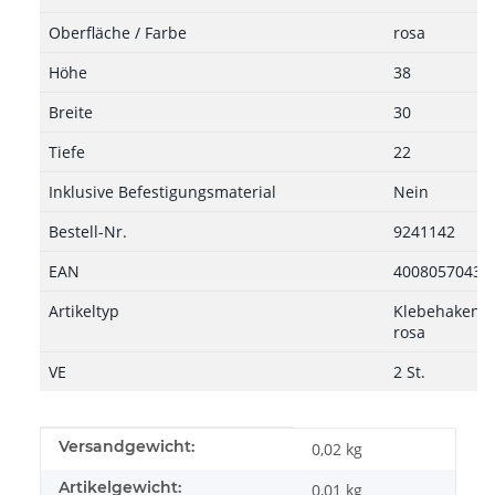
Oberfläche / Farbe
rosa
Höhe
38
Breite
30
Tiefe
22
Inklusive Befestigungsmaterial
Nein
Bestell-Nr.
9241142
EAN
40080570433
Artikeltyp
Klebehaken, 3
rosa
VE
2 St.
Produkteigenschaft
Wert
Versandgewicht:
0,02 kg
Artikelgewicht:
0,01
kg