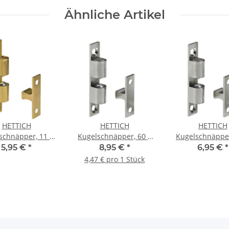
Ähnliche Artikel
HETTICH
HETTICH
HETTICH
schnäpper, 11 x
Kugelschnäpper, 60 x
Kugelschnäpper
, Messing matt
10,5 mm, Messing
10,5 mm, Mes
5,95 €
*
8,95 €
*
6,95 €
*
vernickelt, 2 Stück
vernickel
4,47 € pro 1 Stück