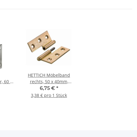
HETTICH Möbelband
, 60 x
rechts, 50 x 40mm,
sing
Messing matt, 2 Stück
6,75 €
*
t
3,38 € pro 1 Stück