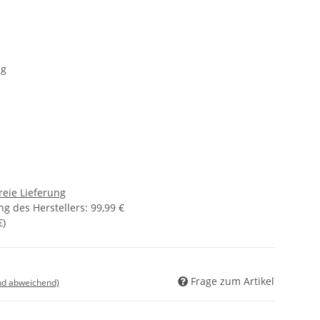
ng
reie Lieferung
g des Herstellers
:
99,99 €
€
)
Frage zum Artikel
nd abweichend)