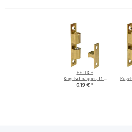
HETTICH
Kugelschnäpper, 11 x
Kugel
60 mm, Messing matt
60 mm
6,19 €
*