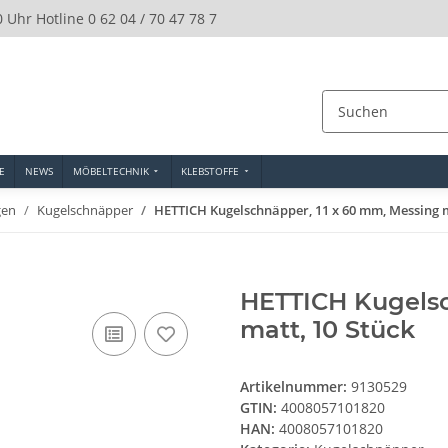
0 Uhr Hotline 0 62 04 / 70 47 78 7
E
NEWS
MÖBELTECHNIK
KLEBSTOFFE
gen
Kugelschnäpper
HETTICH Kugelschnäpper, 11 x 60 mm, Messing m
HETTICH Kugelsc
matt, 10 Stück
Artikelnummer:
9130529
GTIN:
4008057101820
HAN:
4008057101820