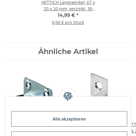
HETTICH Längswinkel, 67 x
20 x 20 mm, verzinkt, 30
Stück
14,99 €
*
0,50 € pro Stück
Ähnliche Artikel
Alle akzeptieren
HETTICH Längswinkel, 20
HETTICH Stuhlwinkel, 20
HETT
x 20 x 50 mm, verzinkt
x 20 x 2 mm, Stahl
x 