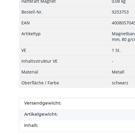
Haftkraft Magnet
0,08 kg
Bestell-Nr.
9253753
EAN
400805704
Artikeltyp
Magnetband
mm, 80 g/cm
VE
1 St.
Inhaltsstruktur VE
-
Material
Metall
Oberfläche / Farbe
schwarz
Produkteigenschaft
Wert
Versandgewicht:
Artikelgewicht:
Inhalt: