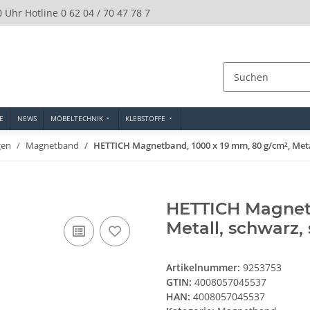
0 Uhr Hotline 0 62 04 / 70 47 78 7
E
NEWS
MÖBELTECHNIK
KLEBSTOFFE
gen
Magnetband
HETTICH Magnetband, 1000 x 19 mm, 80 g/cm², Meta
HETTICH Magnetb
Metall, schwarz,
Artikelnummer:
9253753
GTIN:
4008057045537
HAN:
4008057045537