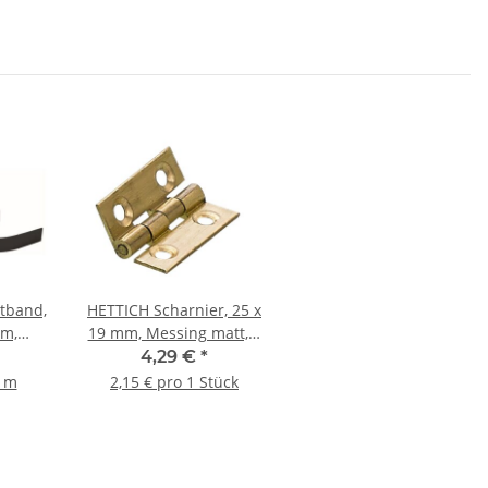
tband,
HETTICH Scharnier, 25 x
mm,
19 mm, Messing matt, 2
end
Stück
4,29 €
*
1 m
2,15 € pro 1 Stück