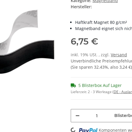
Kategorie:
Magnetband
Hersteller:
Haftkraft Magnet 80 g/cm²
Magnetband eignet sich nich
6,75 €
inkl. 19% USt. , zzgl.
Versand
Unverbindliche Preisempfehlun
(Sie sparen
32.43%
, also
3,24 €
)
5 Blisterbox Auf Lager
Lieferzeit:
2 - 3 Werktage
(DE - Ausla
Blisterb
Loading...
Komponenten wer