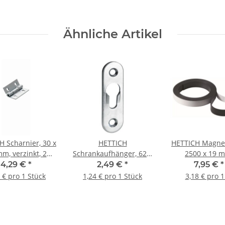
Ähnliche Artikel
H Scharnier, 30 x
HETTICH
HETTICH Magne
m, verzinkt, 2
Schrankaufhänger, 62 x
2500 x 19 
Stück
19 mm, verzinkt, 2
selbstkleb
4,29 €
*
2,49 €
*
7,95 €
*
Stück
 € pro 1 Stück
1,24 € pro 1 Stück
3,18 € pro 