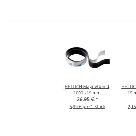
HETTICH Magnetband,
HETTIC
1000 x19 mm,
19 m
selbstklebend, 5 Stück
26,95 €
*
5,39 € pro 1 Stück
2,15