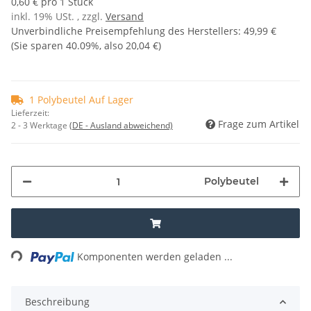
0,60 € pro 1 Stück
inkl. 19% USt. , zzgl.
Versand
Unverbindliche Preisempfehlung des Herstellers
:
49,99 €
(Sie sparen
40.09%
, also
20,04 €
)
1 Polybeutel Auf Lager
Lieferzeit:
Frage zum Artikel
2 - 3 Werktage
(DE - Ausland abweichend)
Polybeutel
ing...
Komponenten werden geladen ...
Beschreibung