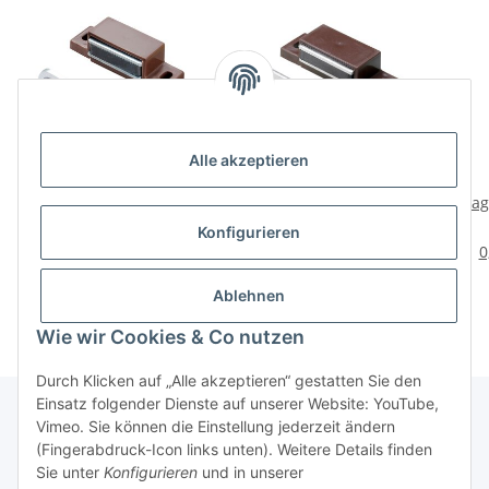
Alle akzeptieren
HETTICH
HETTICH
Magnetschnäpper 5 kg
Magnetschnäpper 4 kg,
Mag
inkl. Schrauben, braun,
Platte starr, braun, 4
7,75 €
*
3,95 €
*
Konfigurieren
10 Stück
Stück
0,77 € pro 1 Stück
0,99 € pro Stück
0
Ablehnen
Wie wir Cookies & Co nutzen
Durch Klicken auf „Alle akzeptieren“ gestatten Sie den
Einsatz folgender Dienste auf unserer Website: YouTube,
Vimeo. Sie können die Einstellung jederzeit ändern
(Fingerabdruck-Icon links unten). Weitere Details finden
Über uns
Sie unter
Konfigurieren
und in unserer