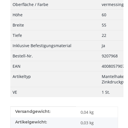
Oberfläche / Farbe
vermessingt, 
Höhe
60
Breite
55
Tiefe
22
Inklusive Befestigungsmaterial
Ja
Bestell-Nr.
9207968
EAN
40080579078
Artikeltyp
Mantelhaken,
Zinkdruckguss
VE
1 St.
Produkteigenschaft
Wert
Versandgewicht:
0,04 kg
Artikelgewicht:
0,03
kg