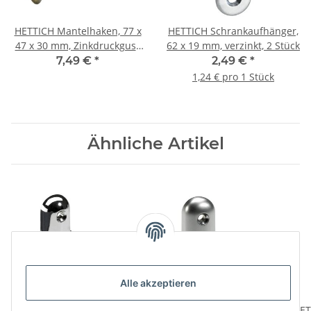
HETTICH Mantelhaken, 77 x
HETTICH Schrankaufhänger,
47 x 30 mm, Zinkdruckguss
62 x 19 mm, verzinkt, 2 Stück
vermessingt brüniert
7,49 €
*
2,49 €
*
1,24 € pro 1 Stück
Ähnliche Artikel
Alle akzeptieren
HETTICH Mantelhaken,
HETTICH Haken, 60 x 55
HET