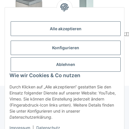
Alle akzeptieren
HETTICH Möbelfuß alu
HETTICH Möbelfuß, 40 x
HETTI
inox 40 x 40 x 60mm
40 x 150 - 165mm
höhenverstellbar, Stahl,
h
6,29 €
*
4,59 €
*
Konfigurieren
Aluminium-Optik
Ablehnen
Wie wir Cookies & Co nutzen
Durch Klicken auf „Alle akzeptieren“ gestatten Sie den
Einsatz folgender Dienste auf unserer Website: YouTube,
Vimeo. Sie können die Einstellung jederzeit ändern
(Fingerabdruck-Icon links unten). Weitere Details finden
Über uns
Sie unter
Konfigurieren
und in unserer
Datenschutzerklärung
.
* Alle Preise inkl. gesetzlicher USt., zzgl.
Versand
Impressum
|
Datenschutz