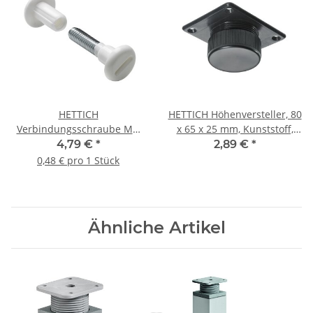
HETTICH
HETTICH Höhenversteller, 80
Verbindungsschraube M6,
x 65 x 25 mm, Kunststoff,
29-40mm, weiß, 10 Stück
schwarz
4,79 €
*
2,89 €
*
0,48 € pro 1 Stück
Ähnliche Artikel