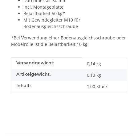
Durchmesser 30 mm
incl. Montageplatte
Belastbarkeit 50 kg*
Mit Gewindegleiter M10 für
Bodenausgleichsschraube
*Bei Verwendung einer Bodenausgleichsschraube oder
Möbelrolle ist die Belastbarkeit 10 kg
Produkteigenschaft
Wert
Versandgewicht:
0,14 kg
Artikelgewicht:
0,13
kg
Inhalt:
1,00 Stück