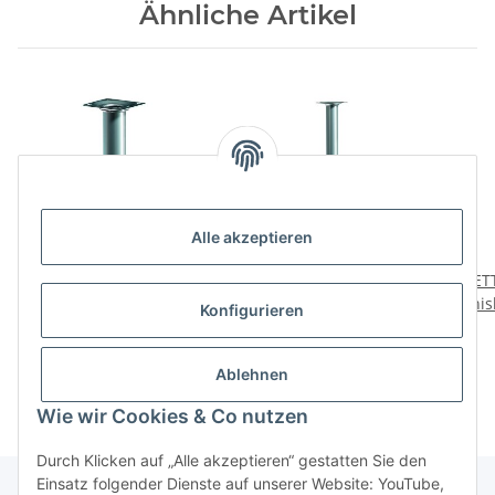
Ähnliche Artikel
Alle akzeptieren
HETTICH
HETTICH
HETT
Möbelfuß/Tischbein,
Möbelfuß/Tischbein,
fini
Konfigurieren
Alu-finish, Ø 30 x 200
Alu-Optik, Ø 30 x 400
2,99 €
*
2,00 €
*
mm
mm, B-Ware Folie
defekt/nicht vorhanden
Ablehnen
Wie wir Cookies & Co nutzen
Durch Klicken auf „Alle akzeptieren“ gestatten Sie den
Einsatz folgender Dienste auf unserer Website: YouTube,