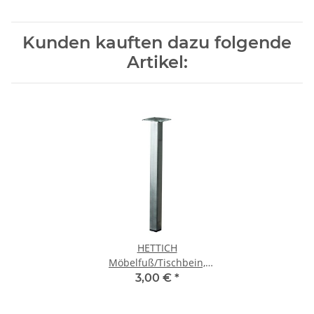
Kunden kauften dazu folgende
Artikel:
HETTICH
Möbelfuß/Tischbein,
Edelstahl finish, 25 x 25 x
3,00 €
*
300 mm, B-Ware Folie
defekt/nicht vorhanden