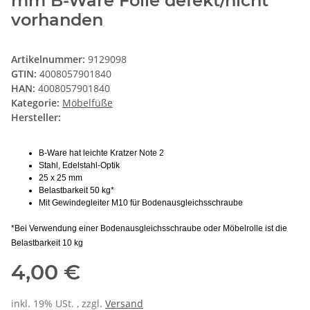
mm B-Ware Folie defekt/nicht
vorhanden
Artikelnummer:
9129098
GTIN:
4008057901840
HAN:
4008057901840
Kategorie:
Möbelfüße
Hersteller:
B-Ware hat leichte Kratzer Note 2
Stahl, Edelstahl-Optik
25 x 25 mm
Belastbarkeit 50 kg*
Mit Gewindegleiter M10 für Bodenausgleichsschraube
*Bei Verwendung einer Bodenausgleichsschraube oder Möbelrolle ist die
Belastbarkeit 10 kg
4,00 €
inkl. 19% USt. , zzgl.
Versand