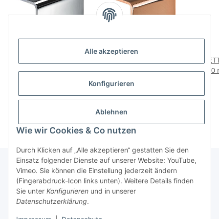
Alle akzeptieren
HETTICH Möbelfuß, 70 x
HETTICH Möbelfuß U-
HETT
90 x 43 mm, Stahl
Rail, 90 x 42 x 70 mm,
120 
verchromt
Kupfer-Optik
10,95 €
*
13,95 €
*
Konfigurieren
13,95 € pro Stück
Ablehnen
Wie wir Cookies & Co nutzen
Durch Klicken auf „Alle akzeptieren“ gestatten Sie den
Einsatz folgender Dienste auf unserer Website: YouTube,
Vimeo. Sie können die Einstellung jederzeit ändern
(Fingerabdruck-Icon links unten). Weitere Details finden
Über uns
Sie unter
Konfigurieren
und in unserer
Datenschutzerklärung
.
* Alle Preise inkl. gesetzlicher USt., zzgl.
Versand