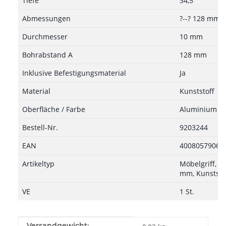
Tiefe
34,5
Abmessungen
?--? 128 mm, 
Durchmesser
10 mm
Bohrabstand A
128 mm
Inklusive Befestigungsmaterial
Ja
Material
Kunststoff
Oberfläche / Farbe
Aluminium Op
Bestell-Nr.
9203244
EAN
40080579063
Artikeltyp
Möbelgriff, ?-
mm, Kunststo
VE
1 St.
Produkteigenschaft
Wert
Versandgewicht: