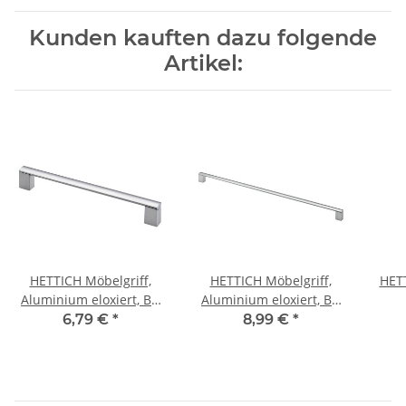
Kunden kauften dazu folgende
Artikel:
HETTICH Möbelgriff,
HETTICH Möbelgriff,
HETT
Aluminium eloxiert, BA
Aluminium eloxiert, BA
224 mm
532 mm
h
6,79 €
*
8,99 €
*