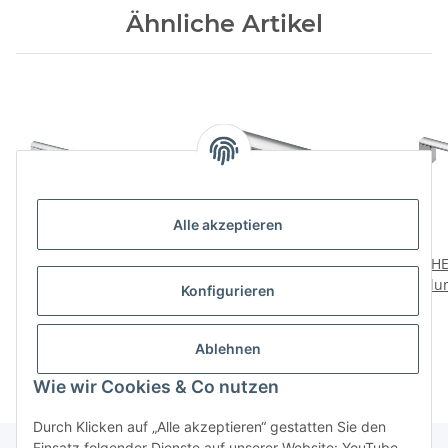
Ähnliche Artikel
Alle akzeptieren
HETTICH Möbelgriff,
HETTICH Möbelgriff,
HE
Aluminium eloxiert, BA
Aluminium eloxiert, BA
Alu
Konfigurieren
256 mm
96 mm
2,79 €
*
3,49 €
*
Ablehnen
Wie wir Cookies & Co nutzen
Durch Klicken auf „Alle akzeptieren“ gestatten Sie den
Einsatz folgender Dienste auf unserer Website: YouTube,