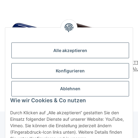
Alle akzeptieren
HETTICH Möbelgriff inkl.
HETTICH Möbelgriff,
HETT
Schrauben, Kunststoff,
BA96 mm, Kunststoff,
Al
Konfigurieren
blau, BA 64mm
braun, 10x105x28 mm
3,98 €
*
3,29 €
*
Ablehnen
Wie wir Cookies & Co nutzen
Durch Klicken auf „Alle akzeptieren“ gestatten Sie den
Einsatz folgender Dienste auf unserer Website: YouTube,
Vimeo. Sie können die Einstellung jederzeit ändern
(Fingerabdruck-Icon links unten). Weitere Details finden
Über uns