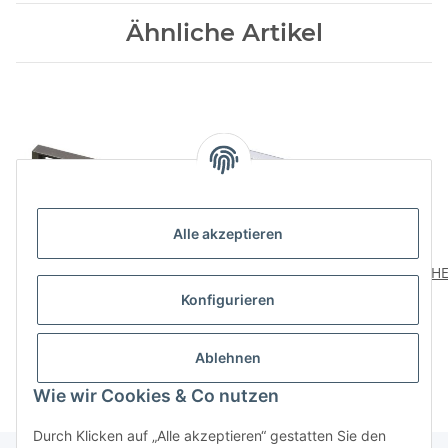
Ähnliche Artikel
Alle akzeptieren
HETTICH Möbelgriff,
HETTICH Griff
HE
BA128 mm,
Zinkdruckguss
Konfigurieren
Zinkdruckguss,
Aluminium-Optik
7,99 €
*
3,49 €
*
verchromt,
BA128mm
verc
schwarz,137,5x12x26,5
Ablehnen
mm
Wie wir Cookies & Co nutzen
Durch Klicken auf „Alle akzeptieren“ gestatten Sie den