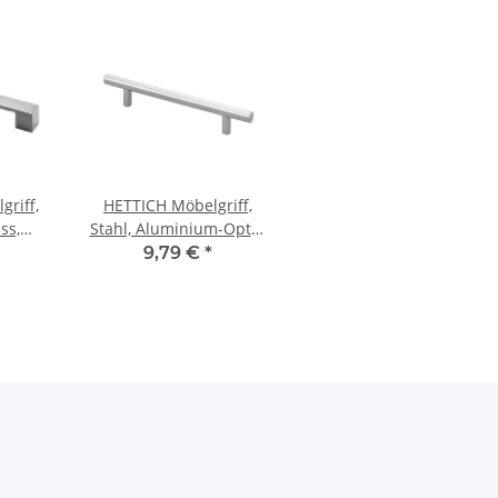
riff,
HETTICH Möbelgriff,
ss,
Stahl, Aluminium-Optik,
k, BA
BA 128mm
9,79 €
*