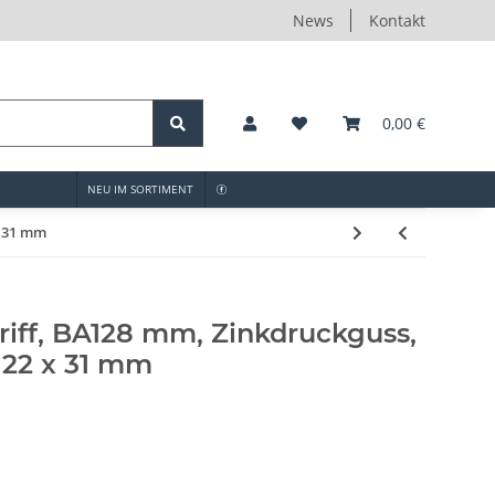
News
Kontakt
0,00 €
NEU IM SORTIMENT
x 31 mm
iff, BA128 mm, Zinkdruckguss,
 22 x 31 mm