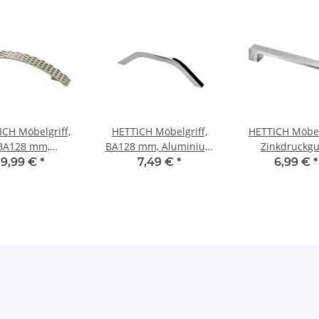
ICH Möbelgriff,
HETTICH Möbelgriff,
HETTICH Möbelg
BA128 mm,
BA128 mm, Aluminium
Zinkdruckgu
nkdruckguss,
verchromt, 146x7,8x32
Edelstahl-Opti
9,99 €
*
7,49 €
*
6,99 €
*
ahl-Optik, 187 x
mm
160mm
22 x 31 mm