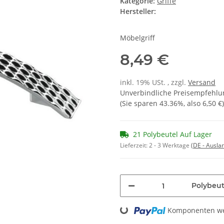
Kategorie:
Griffe
Hersteller:
Möbelgriff
8,49 €
inkl. 19% USt. , zzgl.
Versand
Unverbindliche Preisempfehlun
(Sie sparen
43.36%
, also
6,50 €
)
21 Polybeutel Auf Lager
Lieferzeit:
2 - 3 Werktage
(DE - Ausla
Polybeut
Loading...
Komponenten wer