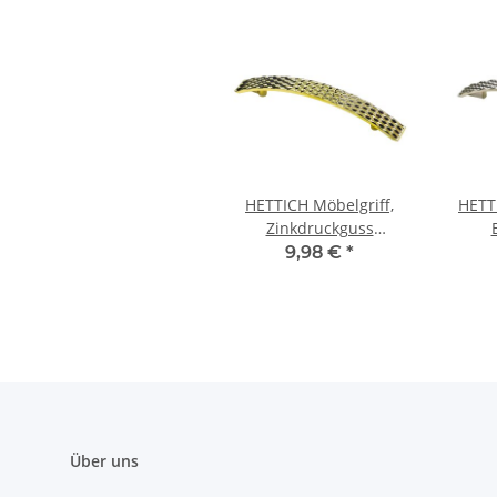
HETTICH Möbelgriff,
HETT
Zinkdruckguss
vermessingt, BA
Zi
9,98 €
*
128mm
Edelst
Über uns