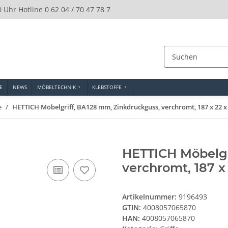
0 Uhr Hotline 0 62 04 / 70 47 78 7
E
NEWS
MÖBELTECHNIK
KLEBSTOFFE
e
HETTICH Möbelgriff, BA128 mm, Zinkdruckguss, verchromt, 187 x 22 
HETTICH Möbelgr
verchromt, 187 x
Artikelnummer:
9196493
GTIN:
4008057065870
HAN:
4008057065870