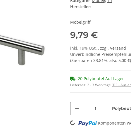
Kategorie:
Möbelgriff
Hersteller:
Möbelgriff
9,79 €
inkl. 19% USt. , zzgl.
Versand
Unverbindliche Preisempfehlun
(Sie sparen
33.81%
, also
5,00 €
)
20 Polybeutel Auf Lager
Lieferzeit:
2 - 3 Werktage
(DE - Ausla
Polybeut
Loading...
Komponenten wer