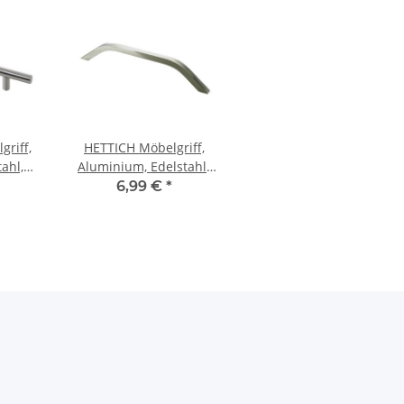
riff,
HETTICH Möbelgriff,
ahl,
Aluminium, Edelstahl-
tik,
Optik, BA 160mm
6,99 €
*
 mm