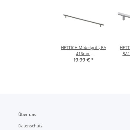
HETTICH Möbelgriff, BA
HETT
416mm,
BA1
Stahl/Edelstahl-Optik,
Alu
19,99 €
*
477x32 mm
12
Über uns
Datenschutz