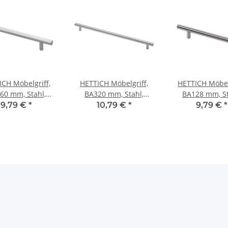
ICH Möbelgriff,
HETTICH Möbelgriff,
HETTICH Möbelg
60 mm, Stahl,
BA320 mm, Stahl,
BA128 mm, St
minium-Optik,
Edelstahl-Optik,
Edelstahl-Op
9,79 €
*
10,79 €
*
9,79 €
*
x220x32 mm
12x400x32
12x189x32