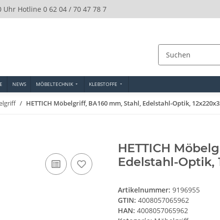
0 Uhr Hotline 0 62 04 / 70 47 78 7
E
NEWS
MÖBELTECHNIK
KLEBSTOFFE
lgriff
HETTICH Möbelgriff, BA160 mm, Stahl, Edelstahl-Optik, 12x220
HETTICH Möbelgr
Edelstahl-Optik
Artikelnummer:
9196955
GTIN:
4008057065962
HAN:
4008057065962