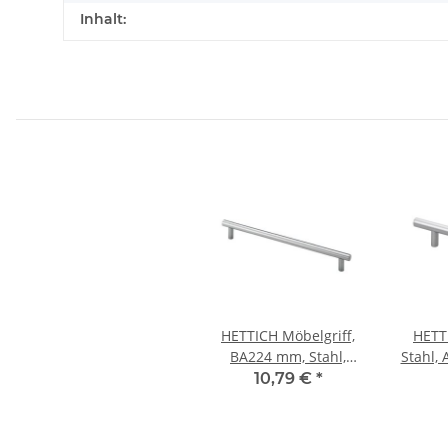
Inhalt:
HETTICH Möbelgriff,
HETT
BA224 mm, Stahl,
Stahl,
Aluminium-Optik,
10,79 €
*
12x265x32