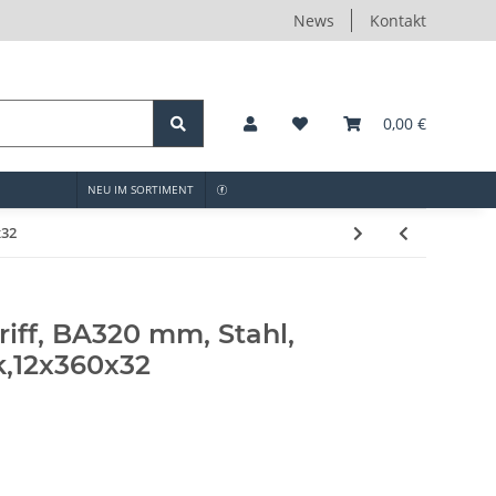
News
Kontakt
0,00 €
NEU IM SORTIMENT
x32
iff, BA320 mm, Stahl,
,12x360x32