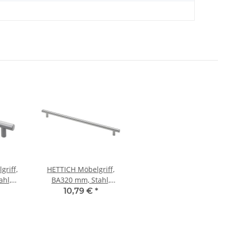
riff,
HETTICH Möbelgriff,
ahl,
BA320 mm, Stahl,
tik,
Edelstahl-Optik,
10,79 €
*
 mm
12x400x32