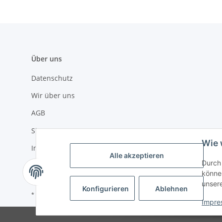
Über uns
Datenschutz
Wir über uns
AGB
Sitemap
Wie 
Impressum
Alle akzeptieren
Durch 
Widerrufsrecht
können
unser
Konfigurieren
Ablehnen
* Alle Preise inkl. gesetzlicher USt., zzgl.
Versand
Impre