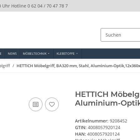
0 Uhr Hotline 0 62 04 / 70 47 78 7
E
NEWS
MÖBELTECHNIK
KLEBSTOFFE
lgriff
HETTICH Möbelgriff, BA320 mm, Stahl, Aluminium-Optik,12x360
HETTICH Möbelgr
Aluminium-Optik
Artikelnummer:
9208452
GTIN:
4008057920124
HAN:
4008057920124