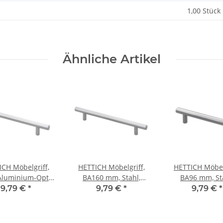
1,00 Stück
Ähnliche Artikel
ICH Möbelgriff,
HETTICH Möbelgriff,
HETTICH Möbelg
 Aluminium-Optik,
BA160 mm, Stahl,
BA96 mm, St
BA 128mm
Aluminium-Optik,
Aluminium-Op
9,79 €
*
9,79 €
*
9,79 €
*
12x220x32 mm
12x137x32